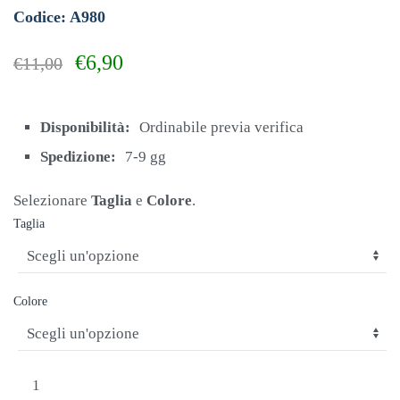
Codice: A980
Il
Il
€
6,90
€
11,00
prezzo
prezzo
originale
attuale
era:
è:
Disponibilità:
Ordinabile previa verifica
€11,00.
€6,90.
Spedizione:
7-9 gg
Selezionare
Taglia
e
Colore
.
Taglia
Colore
ERREA'