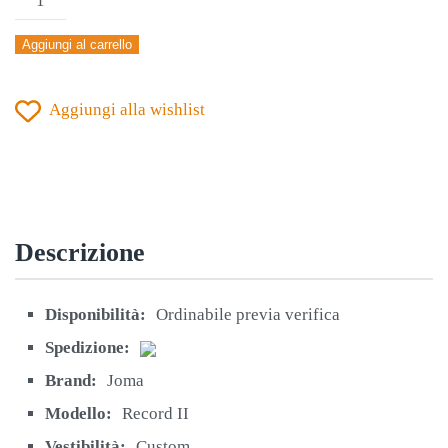
RECORD
Aggiungi al carrello
II
CANOTTA
Aggiungi alla wishlist
quantità
Descrizione
Disponibilità:
Ordinabile previa verifica
Spedizione:
Brand:
Joma
Modello:
Record II
Vestibilità:
Custom