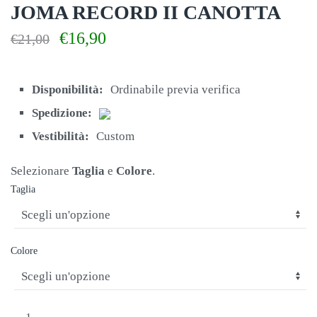
JOMA RECORD II CANOTTA
Il
Il
€
16,90
€
21,00
prezzo
prezzo
originale
attuale
era:
è:
Disponibilità:
Ordinabile previa verifica
€21,00.
€16,90.
Spedizione:
Vestibilità:
Custom
Selezionare
Taglia
e
Colore
.
Taglia
Colore
JOMA