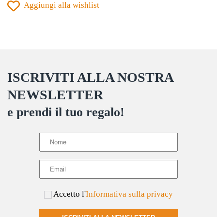
del
Aggiungi alla wishlist
più
prodotto
varianti.
Le
opzioni
possono
ISCRIVITI ALLA NOSTRA
essere
scelte
NEWSLETTER
nella
e prendi il tuo regalo!
pagina
del
prodotto
Accetto l'
Informativa sulla privacy