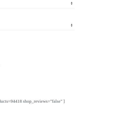
t
ducts=94418 shop_reviews="false" ]