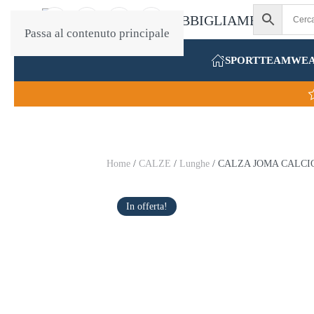
Passa al contenuto principale
SPORT
TEAMWE
Home
/
CALZE
/
Lunghe
/ CALZA JOMA CALCI
In offerta!