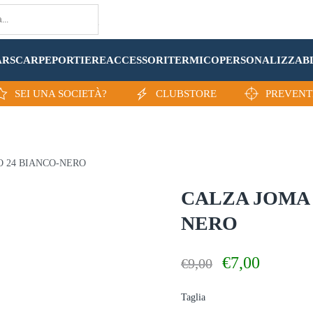
AR
SCARPE
PORTIERE
ACCESSORI
TERMICO
PERSONALIZZA
B
SEI UNA SOCIETÀ?
CLUBSTORE
PREVENT
O 24 BIANCO-NERO
CALZA JOMA 
NERO
Il
Il
€
7,00
€
9,00
prezzo
prezzo
originale
attuale
Taglia
era:
è: