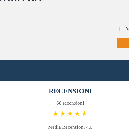
nella
del
pagina
prodotto
del
prodotto
Ac
RECENSIONI
68 recensioni
Media Recensioni 4.6