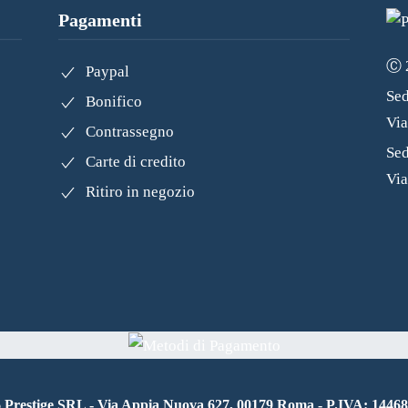
Pagamenti
Ⓒ 2
Paypal
Sed
Bonifico
Vi
Contrassegno
Sed
Carte di credito
Via
Ritiro in negozio
6
Prestige SRL - Via Appia Nuova 627, 00179 Roma - P.IVA: 1446