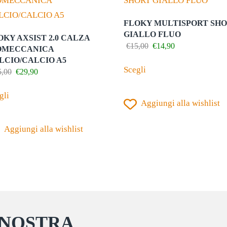
FLOKY MULTISPORT SH
GIALLO FLUO
OKY AXSIST 2.0 CALZA
Il
Il
€
15,00
€
14,90
OMECCANICA
prezzo
prezzo
Questo
LCIO/CALCIO A5
originale
attuale
Scegli
Il
Il
5,00
€
29,90
prodotto
era:
è:
prezzo
prezzo
€15,00.
€14,90.
Questo
ha
originale
attuale
gli
prodotto
era:
è:
Aggiungi alla wishlist
più
€35,00.
€29,90.
ha
varianti.
Aggiungi alla wishlist
più
Le
varianti.
opzioni
Le
possono
opzioni
essere
possono
scelte
essere
nella
scelte
 NOSTRA
pagina