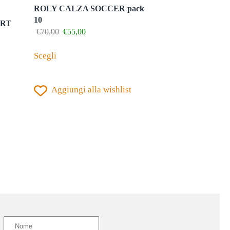
ROLY CALZA SOCCER pack
10
ORT
Il
Il
€
70,00
€
55,00
prezzo
prezzo
Questo
originale
attuale
Scegli
prodotto
era:
è:
€70,00.
€55,00.
ha
Aggiungi alla wishlist
più
varianti.
Le
opzioni
possono
essere
scelte
nella
pagina
del