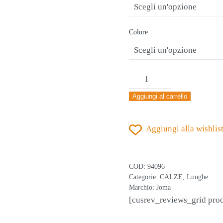
€9,00.
€7,00.
Colore
CALZA
JOMA
Aggiungi al carrello
CALCIO
24
Aggiungi alla wishlis
BIANCO-
NERO
quantità
COD:
94096
Categorie:
CALZE
,
Lunghe
Marchio:
Joma
[cusrev_reviews_grid pro