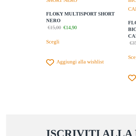
FLOKY MULTISPORT SHORT
NERO
FL
Il
Il
€
15,00
€
14,90
BI
prezzo
prezzo
Questo
CA
originale
attuale
Scegli
€
3
prodotto
era:
è:
€15,00.
€14,90.
ha
Sce
Aggiungi alla wishlist
più
varianti.
Le
opzioni
possono
essere
scelte
nella
ISCRIVITI ALLA
pagina