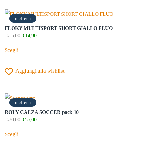
Le
opzioni
In offerta!
possono
FLOKY MULTISPORT SHORT GIALLO FLUO
essere
Il
Il
€
15,00
€
14,90
prezzo
prezzo
scelte
Questo
originale
attuale
Scegli
nella
prodotto
era:
è:
€15,00.
€14,90.
pagina
ha
del
Aggiungi alla wishlist
più
prodotto
varianti.
Le
opzioni
In offerta!
possono
ROLY CALZA SOCCER pack 10
essere
Il
Il
€
70,00
€
55,00
prezzo
prezzo
scelte
Questo
originale
attuale
Scegli
nella
prodotto
era:
è: