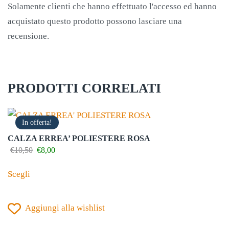
Solamente clienti che hanno effettuato l'accesso ed hanno
acquistato questo prodotto possono lasciare una
recensione.
PRODOTTI CORRELATI
In offerta!
CALZA ERREA’ POLIESTERE ROSA
Il
Il
€
10,50
€
8,00
prezzo
prezzo
Questo
originale
attuale
Scegli
prodotto
era:
è:
€10,50.
€8,00.
ha
Aggiungi alla wishlist
più
varianti.