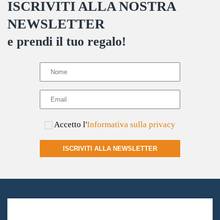
ISCRIVITI ALLA NOSTRA
essere
scelte
NEWSLETTER
nella
e prendi il tuo regalo!
pagina
del
prodotto
Accetto l'
Informativa sulla privacy
ISCRIVITI ALLA NEWSLETTER