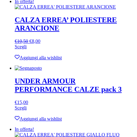
In offerta!
CALZA ERREA’ POLIESTERE
ARANCIONE
Il
Il
€
10,50
€
8,00
Questo
prezzo
prezzo
Scegli
prodotto
originale
attuale
ha
era:
è:
Aggiungi alla wishlist
più
€10,50.
€8,00.
varianti.
Le
opzioni
UNDER ARMOUR
possono
PERFORMANCE CALZE pack 3
essere
scelte
nella
€
15,00
pagina
Questo
Scegli
del
prodotto
prodotto
ha
Aggiungi alla wishlist
più
In offerta!
varianti.
Le