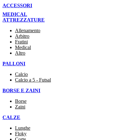
ACCESSORI
MEDICAL
ATTREZZATURE
Allenamento
Arbitro
Fratini
Medical
Altro
PALLONI
Calcio
Calcio a 5 - Futsal
BORSE E ZAINI
Borse
Zaini
CALZE
Lunghe
Floky
Corte