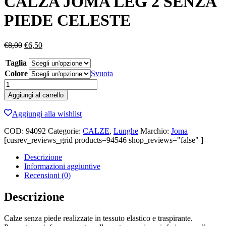
CALZA JOMA LEG 2 SENZA
PIEDE CELESTE
Il
Il
€
8,00
€
6,50
prezzo
prezzo
Taglia
originale
attuale
era:
è:
Colore
Svuota
€8,00.
€6,50.
CALZA
JOMA
Aggiungi al carrello
LEG
2
Aggiungi alla wishlist
SENZA
PIEDE
COD:
94092
Categorie:
CALZE
,
Lunghe
Marchio:
Joma
CELESTE
[cusrev_reviews_grid products=94546 shop_reviews="false" ]
quantità
Descrizione
Informazioni aggiuntive
Recensioni (0)
Descrizione
Calze senza piede realizzate in tessuto elastico e traspirante.