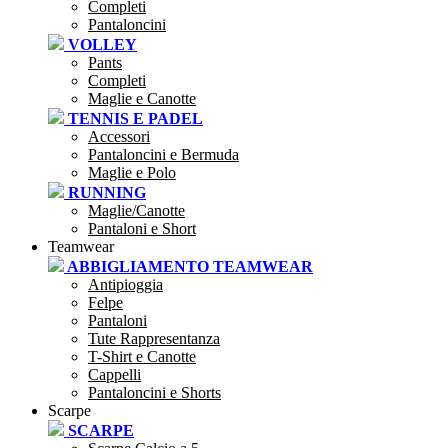
Completi
Pantaloncini
VOLLEY
Pants
Completi
Maglie e Canotte
TENNIS E PADEL
Accessori
Pantaloncini e Bermuda
Maglie e Polo
RUNNING
Maglie/Canotte
Pantaloni e Short
Teamwear
ABBIGLIAMENTO TEAMWEAR
Antipioggia
Felpe
Pantaloni
Tute Rappresentanza
T-Shirt e Canotte
Cappelli
Pantaloncini e Shorts
Scarpe
SCARPE