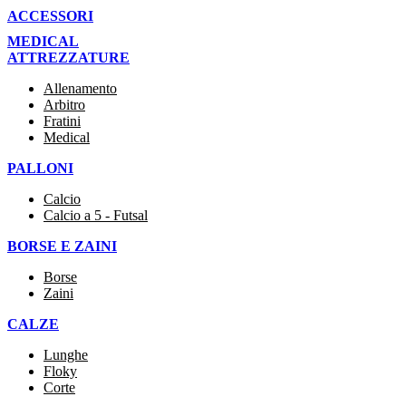
ACCESSORI
MEDICAL
ATTREZZATURE
Allenamento
Arbitro
Fratini
Medical
PALLONI
Calcio
Calcio a 5 - Futsal
BORSE E ZAINI
Borse
Zaini
CALZE
Lunghe
Floky
Corte