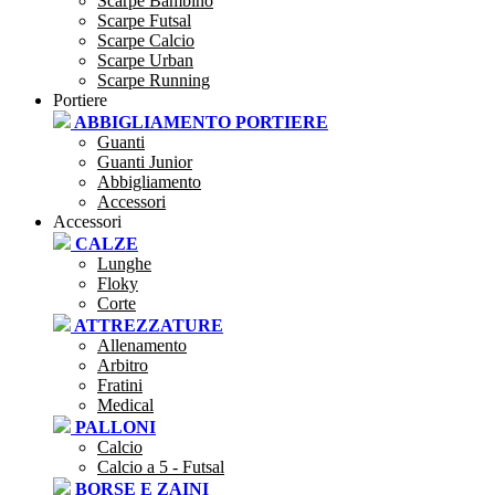
Scarpe Bambino
Scarpe Futsal
Scarpe Calcio
Scarpe Urban
Scarpe Running
Portiere
ABBIGLIAMENTO PORTIERE
Guanti
Guanti Junior
Abbigliamento
Accessori
Accessori
CALZE
Lunghe
Floky
Corte
ATTREZZATURE
Allenamento
Arbitro
Fratini
Medical
PALLONI
Calcio
Calcio a 5 - Futsal
BORSE E ZAINI