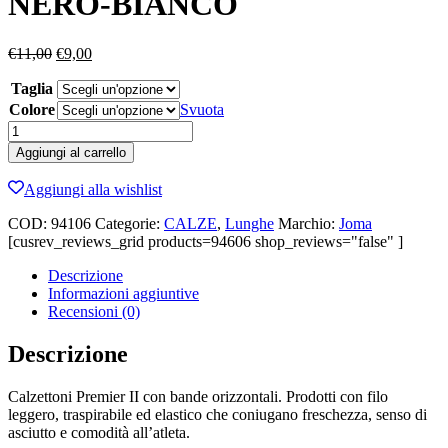
NERO-BIANCO
Il
Il
€
11,00
€
9,00
prezzo
prezzo
Taglia
originale
attuale
era:
è:
Colore
Svuota
€11,00.
€9,00.
CALZA
JOMA
Aggiungi al carrello
PREMIER
II
Aggiungi alla wishlist
NERO-
BIANCO
COD:
94106
Categorie:
CALZE
,
Lunghe
Marchio:
Joma
quantità
[cusrev_reviews_grid products=94606 shop_reviews="false" ]
Descrizione
Informazioni aggiuntive
Recensioni (0)
Descrizione
Calzettoni Premier II con bande orizzontali. Prodotti con filo
leggero, traspirabile ed elastico che coniugano freschezza, senso di
asciutto e comodità all’atleta.