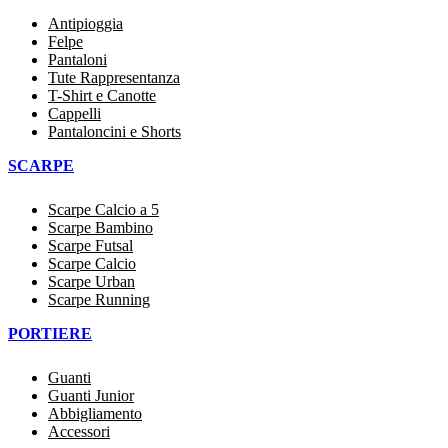
Antipioggia
Felpe
Pantaloni
Tute Rappresentanza
T-Shirt e Canotte
Cappelli
Pantaloncini e Shorts
SCARPE
Scarpe Calcio a 5
Scarpe Bambino
Scarpe Futsal
Scarpe Calcio
Scarpe Urban
Scarpe Running
PORTIERE
Guanti
Guanti Junior
Abbigliamento
Accessori