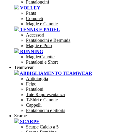
Pantaloncini
VOLLEY
Pants
Completi
Maglie e Canotte
TENNIS E PADEL
Accessori
Pantaloncini e Bermuda
Maglie e Polo
RUNNING
Maglie/Canotte
Pantaloni e Short
Teamwear
ABBIGLIAMENTO TEAMWEAR
Antipioggia
Felpe
Pantaloni
Tute Rappresentanza
T-Shirt e Canotte
Cappelli
Pantaloncini e Shorts
Scarpe
SCARPE
Scarpe Calcio a 5