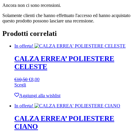
Ancora non ci sono recensioni.
Solamente clienti che hanno effettuato l'accesso ed hanno acquistato
questo prodotto possono lasciare una recensione.
Prodotti correlati
In offerta!
CALZA ERREA’ POLIESTERE
CELESTE
Il
Il
€
10,50
€
8,00
Questo
prezzo
prezzo
Scegli
prodotto
originale
attuale
ha
era:
è:
Aggiungi alla wishlist
più
€10,50.
€8,00.
In offerta!
varianti.
Le
opzioni
CALZA ERREA’ POLIESTERE
possono
CIANO
essere
scelte