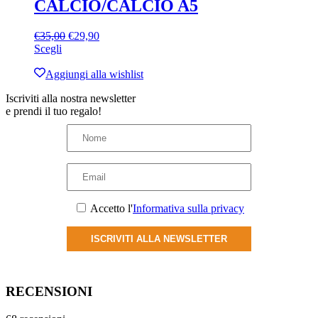
pagina
CALCIO/CALCIO A5
del
prodotto
Il
Il
€
35,00
€
29,90
Questo
prezzo
prezzo
Scegli
prodotto
originale
attuale
ha
era:
è:
Aggiungi alla wishlist
più
€35,00.
€29,90.
Iscriviti alla nostra newsletter
varianti.
e prendi il tuo regalo!
Le
opzioni
possono
essere
scelte
nella
pagina
del
Accetto l'
Informativa sulla privacy
prodotto
ISCRIVITI ALLA NEWSLETTER
RECENSIONI