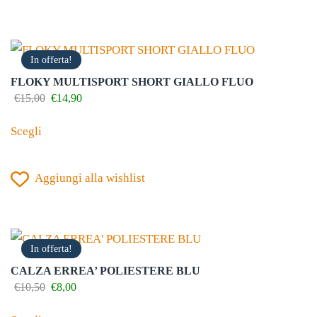
varianti.
Le
opzioni
In offerta!
possono
FLOKY MULTISPORT SHORT GIALLO FLUO
essere
Il
Il
€
15,00
€
14,90
prezzo
prezzo
scelte
Questo
originale
attuale
Scegli
nella
prodotto
era:
è:
€15,00.
€14,90.
pagina
ha
del
Aggiungi alla wishlist
più
prodotto
varianti.
Le
opzioni
In offerta!
possono
CALZA ERREA’ POLIESTERE BLU
essere
Il
Il
€
10,50
€
8,00
prezzo
prezzo
scelte
Questo
originale
attuale