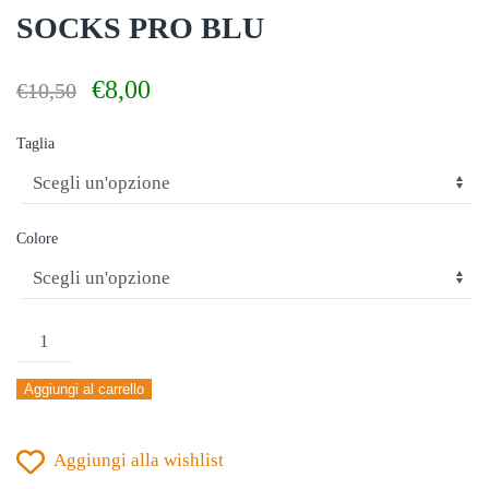
SOCKS PRO BLU
Il
Il
€
8,00
€
10,50
prezzo
prezzo
originale
attuale
Taglia
era:
è:
€10,50.
€8,00.
Colore
CALZA
SENZA
Aggiungi al carrello
PIEDE
ERREA'
Aggiungi alla wishlist
SOCKS