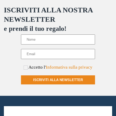
possono
ISCRIVITI ALLA NOSTRA
essere
scelte
NEWSLETTER
nella
e prendi il tuo regalo!
pagina
del
prodotto
Accetto l'
Informativa sulla privacy
ISCRIVITI ALLA NEWSLETTER