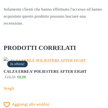
Solamente clienti che hanno effettuato l'accesso ed hanno
acquistato questo prodotto possono lasciare una
recensione.
PRODOTTI CORRELATI
In offerta!
CALZA ERREA’ POLIESTERE AFTER EIGHT
Il
Il
€
10,50
€
8,00
prezzo
prezzo
Questo
originale
attuale
Scegli
prodotto
era:
è:
€10,50.
€8,00.
ha
Aggiungi alla wishlist
più