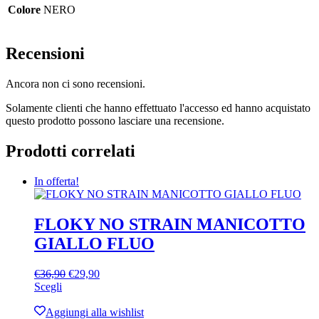
Colore
NERO
Recensioni
Ancora non ci sono recensioni.
Solamente clienti che hanno effettuato l'accesso ed hanno acquistato
questo prodotto possono lasciare una recensione.
Prodotti correlati
In offerta!
FLOKY NO STRAIN MANICOTTO
GIALLO FLUO
Il
Il
€
36,90
€
29,90
Questo
prezzo
prezzo
Scegli
prodotto
originale
attuale
ha
era:
è:
Aggiungi alla wishlist