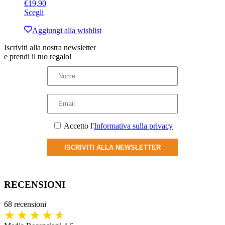
€
19,90
scelte
Questo
Scegli
nella
prodotto
pagina
ha
Aggiungi alla wishlist
del
più
prodotto
Iscriviti alla nostra newsletter
varianti.
e prendi il tuo regalo!
Le
opzioni
possono
essere
scelte
nella
pagina
del
Accetto l'
Informativa sulla privacy
prodotto
ISCRIVITI ALLA NEWSLETTER
RECENSIONI
68 recensioni