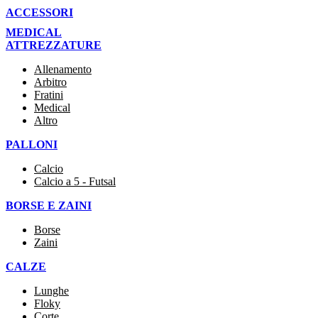
ACCESSORI
MEDICAL
ATTREZZATURE
Allenamento
Arbitro
Fratini
Medical
Altro
PALLONI
Calcio
Calcio a 5 - Futsal
BORSE E ZAINI
Borse
Zaini
CALZE
Lunghe
Floky
Corte