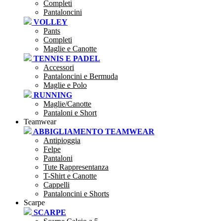
Completi
Pantaloncini
VOLLEY
Pants
Completi
Maglie e Canotte
TENNIS E PADEL
Accessori
Pantaloncini e Bermuda
Maglie e Polo
RUNNING
Maglie/Canotte
Pantaloni e Short
Teamwear
ABBIGLIAMENTO TEAMWEAR
Antipioggia
Felpe
Pantaloni
Tute Rappresentanza
T-Shirt e Canotte
Cappelli
Pantaloncini e Shorts
Scarpe
SCARPE