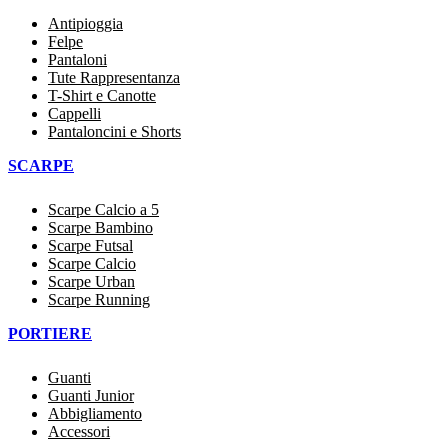
Antipioggia
Felpe
Pantaloni
Tute Rappresentanza
T-Shirt e Canotte
Cappelli
Pantaloncini e Shorts
SCARPE
Scarpe Calcio a 5
Scarpe Bambino
Scarpe Futsal
Scarpe Calcio
Scarpe Urban
Scarpe Running
PORTIERE
Guanti
Guanti Junior
Abbigliamento
Accessori