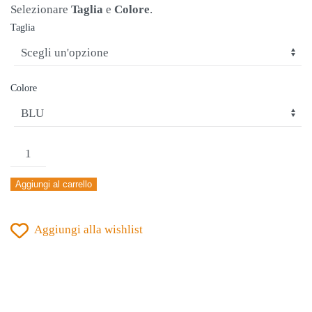
Selezionare
Taglia
e
Colore
.
Taglia
Colore
GIACCA
TUTA
Aggiungi al carrello
JOMA
CHAMPIONSHIP
Aggiungi alla wishlist
20°
BLU-
ROYAL-
ROSSO
quantità