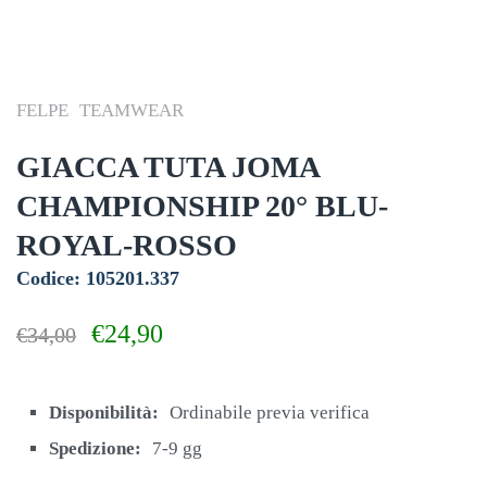
FELPE
TEAMWEAR
GIACCA TUTA JOMA
CHAMPIONSHIP 20° BLU-
ROYAL-ROSSO
Codice: 105201.337
Il
Il
€
24,90
€
34,00
prezzo
prezzo
originale
attuale
era:
è:
Disponibilità:
Ordinabile previa verifica
€34,00.
€24,90.
Spedizione:
7-9 gg