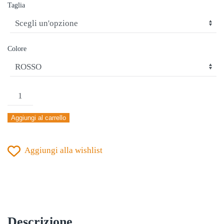
Taglia
Colore
GIACCA
TUTA
Aggiungi al carrello
JOMA
CHAMPIONSHIP
Aggiungi alla wishlist
20°
ROSSO-
ORO-
BLU
quantità
Descrizione