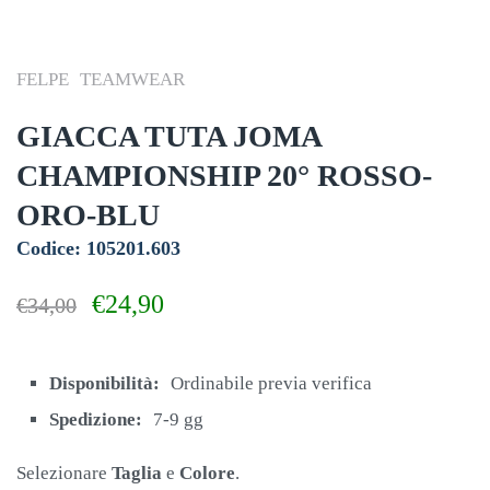
FELPE
TEAMWEAR
GIACCA TUTA JOMA
CHAMPIONSHIP 20° ROSSO-
ORO-BLU
Codice: 105201.603
Il
Il
€
24,90
€
34,00
prezzo
prezzo
originale
attuale
era:
è:
Disponibilità:
Ordinabile previa verifica
€34,00.
€24,90.
Spedizione:
7-9 gg
Selezionare
Taglia
e
Colore
.