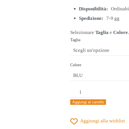
originale
attuale
era:
è:
Disponibilità:
Ordinabi
€31,00.
€21,90.
Spedizione:
7-9 gg
Selezionare
Taglia
e
Colore
.
Taglia
Colore
GIACCHETTO
TUTA
Aggiungi al carrello
ERREA'
KURT
Aggiungi alla wishlist
BLU