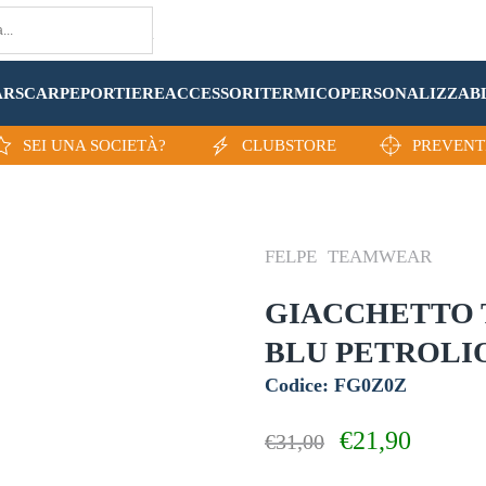
AR
SCARPE
PORTIERE
ACCESSORI
TERMICO
PERSONALIZZA
B
SEI UNA SOCIETÀ?
CLUBSTORE
PREVENT
FELPE
TEAMWEAR
GIACCHETTO 
BLU PETROLI
Codice: FG0Z0Z
Il
Il
€
21,90
€
31,00
prezzo
prezzo