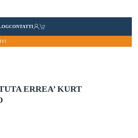
LOG
CONTATTI
IVI
TUTA ERREA’ KURT
O