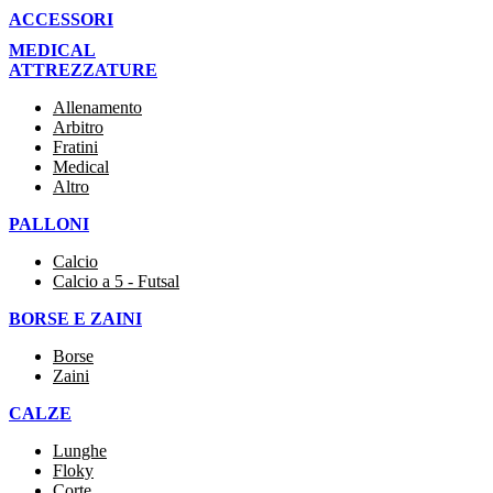
ACCESSORI
MEDICAL
ATTREZZATURE
Allenamento
Arbitro
Fratini
Medical
Altro
PALLONI
Calcio
Calcio a 5 - Futsal
BORSE E ZAINI
Borse
Zaini
CALZE
Lunghe
Floky
Corte