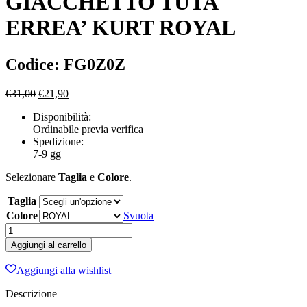
GIACCHETTO TUTA
ERREA’ KURT ROYAL
Codice: FG0Z0Z
Il
Il
€
31,00
€
21,90
prezzo
prezzo
Disponibilità:
originale
attuale
Ordinabile previa verifica
era:
è:
Spedizione:
€31,00.
€21,90.
7-9 gg
Selezionare
Taglia
e
Colore
.
Taglia
Colore
Svuota
GIACCHETTO
TUTA
Aggiungi al carrello
ERREA'
KURT
Aggiungi alla wishlist
ROYAL
quantità
Descrizione