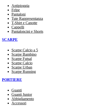
Antipioggia
Felpe
Pantaloni
Tute Rappresentanza
T-Shirt e Canotte
Cappelli
Pantaloncini e Shorts
SCARPE
Scarpe Calcio a 5
Scarpe Bambino
Scarpe Futsal
Scarpe Calcio
Scarpe Urban
Scarpe Running
PORTIERE
Guanti
Guanti Junior
Abbigliamento
Accessori