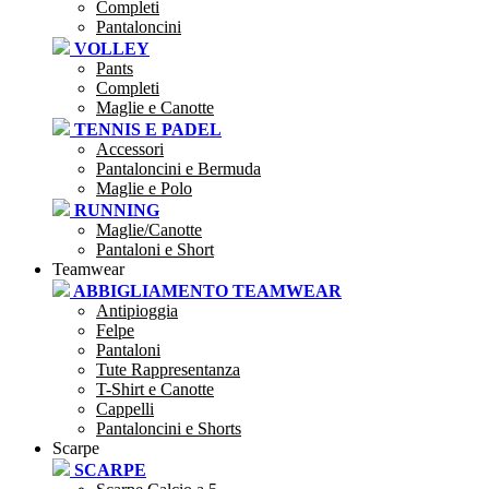
Completi
Pantaloncini
VOLLEY
Pants
Completi
Maglie e Canotte
TENNIS E PADEL
Accessori
Pantaloncini e Bermuda
Maglie e Polo
RUNNING
Maglie/Canotte
Pantaloni e Short
Teamwear
ABBIGLIAMENTO TEAMWEAR
Antipioggia
Felpe
Pantaloni
Tute Rappresentanza
T-Shirt e Canotte
Cappelli
Pantaloncini e Shorts
Scarpe
SCARPE