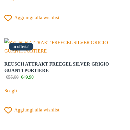
prodotto
era:
è:
€89,90.
€35,00.
ha
Aggiungi alla wishlist
più
varianti.
Le
opzioni
In offerta!
possono
essere
REUSCH ATTRAKT FREEGEL SILVER GRIGIO
scelte
GUANTI PORTIERE
nella
Il
Il
€
55,00
€
49,90
prezzo
prezzo
Questo
pagina
originale
attuale
Scegli
prodotto
del
era:
è:
€55,00.
€49,90.
ha
prodotto
Aggiungi alla wishlist
più
varianti.
Le