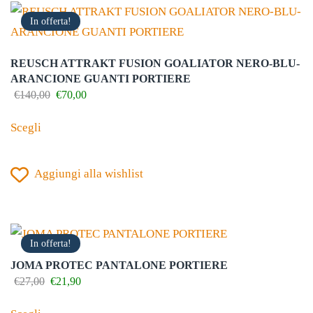
opzioni
In offerta!
possono
essere
REUSCH ATTRAKT FUSION GOALIATOR NERO-BLU-
scelte
ARANCIONE GUANTI PORTIERE
nella
Il
Il
€
140,00
€
70,00
prezzo
prezzo
Questo
pagina
originale
attuale
Scegli
prodotto
del
era:
è:
€140,00.
€70,00.
ha
prodotto
Aggiungi alla wishlist
più
varianti.
Le
opzioni
In offerta!
possono
JOMA PROTEC PANTALONE PORTIERE
essere
Il
Il
€
27,00
€
21,90
prezzo
prezzo
scelte
Questo
originale
attuale