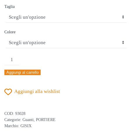
originale
attuale
Taglia
era:
è:
€49,90.
€39,90.
Colore
GISIX
EFFECT
Aggiungi al carrello
HG
NERO
Aggiungi alla wishlist
quantità
COD:
93028
Categorie:
Guanti
,
PORTIERE
Marchio:
GISIX