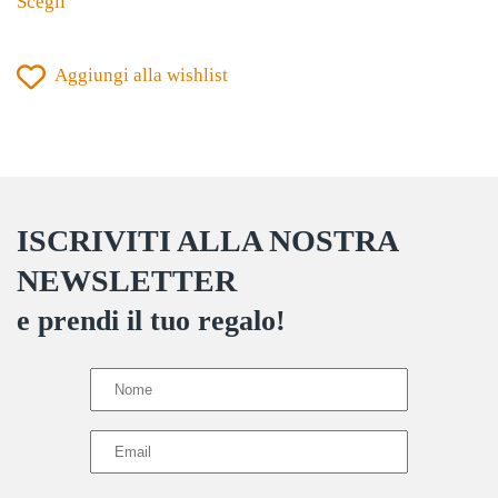
Scegli
nella
prodotto
era:
è:
€27,00.
€21,90.
pagina
ha
del
Aggiungi alla wishlist
più
prodotto
varianti.
Le
opzioni
possono
ISCRIVITI ALLA NOSTRA
essere
scelte
NEWSLETTER
nella
e prendi il tuo regalo!
pagina
del
prodotto