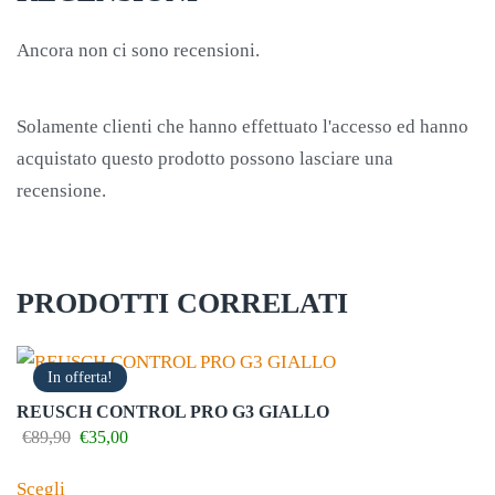
Ancora non ci sono recensioni.
Solamente clienti che hanno effettuato l'accesso ed hanno
acquistato questo prodotto possono lasciare una
recensione.
PRODOTTI CORRELATI
In offerta!
REUSCH CONTROL PRO G3 GIALLO
Il
Il
€
89,90
€
35,00
prezzo
prezzo
Questo
originale
attuale
Scegli