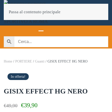
Passa al contenuto principale
Home
/
PORTIERE
/
Guanti
/ GISIX EFFECT HG NERO
In offerta!
GISIX EFFECT HG NERO
Il
Il
€
39,90
€
49,90
prezzo
prezzo