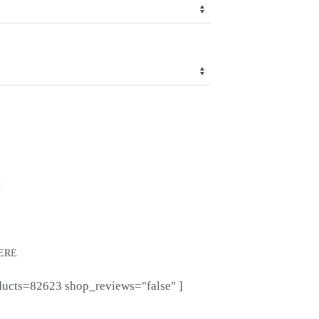
t
ERE
ducts=82623 shop_reviews="false" ]