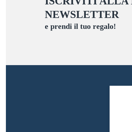
ISCRIVITI ALLA
nella
NEWSLETTER
pagina
del
e prendi il tuo regalo!
prodotto