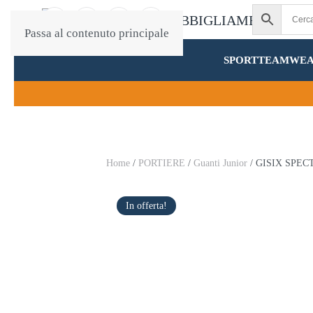
Passa al contenuto principale
SPORT
TEAMWE
Home
/
PORTIERE
/
Guanti Junior
/ GISIX SPE
In offerta!