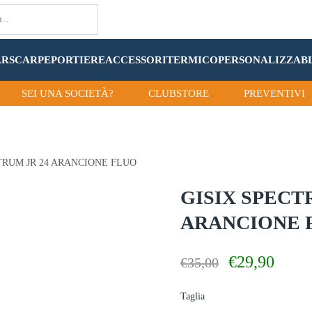
AR
SCARPE
PORTIERE
ACCESSORI
TERMICO
PERSONALIZZA
B
SEI UNA SOCIETÀ?
CLUBSTORE
PREVENTIVI
CTRUM JR 24 ARANCIONE FLUO
GISIX SPECT
ARANCIONE 
Il
Il
€
29,90
€
35,00
prezzo
prezzo
originale
attuale
Taglia
era:
è: