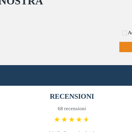
 NOSTRA
prodotto
del
prodotto
Ac
RECENSIONI
68 recensioni