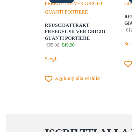
RE
GI
REUSCH ATTRAKT
€
1
FREEGEL SILVER GRIGIO
GUANTI PORTIERE
Sce
Il
Il
€
55,00
€
49,90
prezzo
prezzo
Questo
originale
attuale
Scegli
prodotto
era:
è:
€55,00.
€49,90.
ha
Aggiungi alla wishlist
più
varianti.
Le
opzioni
possono
essere
scelte