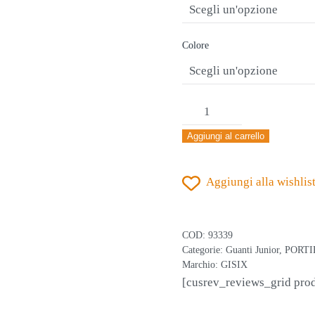
€35,00.
€29,90.
Colore
GISIX
SPECTRUM
Aggiungi al carrello
JR
24
Aggiungi alla wishlis
ARANCIONE
FLUO
quantità
COD:
93339
Categorie:
Guanti Junior
,
PORTI
Marchio:
GISIX
[cusrev_reviews_grid pro