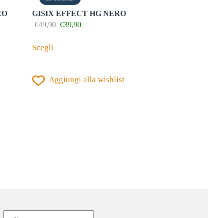
RO
GISIX EFFECT HG NERO
Il
Il
€
49,90
€
39,90
prezzo
prezzo
Questo
originale
attuale
Scegli
prodotto
era:
è:
€49,90.
€39,90.
ha
Aggiungi alla wishlist
più
varianti.
Le
opzioni
possono
essere
scelte
nella
pagina
del