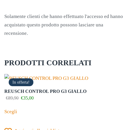
Solamente clienti che hanno effettuato l'accesso ed hanno
acquistato questo prodotto possono lasciare una
recensione.
PRODOTTI CORRELATI
In offerta!
REUSCH CONTROL PRO G3 GIALLO
Il
Il
€
89,90
€
35,00
prezzo
prezzo
Questo
originale
attuale
Scegli
prodotto
era:
è:
€89,90.
€35,00.
ha