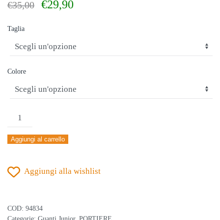
Il
Il
€
29,90
€
35,00
prezzo
prezzo
originale
attuale
Taglia
era:
è:
€35,00.
€29,90.
Colore
GISIX
SPECTRUM
Aggiungi al carrello
JR
25
Aggiungi alla wishlist
ROYAL
quantità
COD:
94834
Categorie:
Guanti Junior
,
PORTIERE