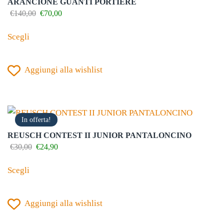
ARANCIONE GUANTI PORTIERE
nella
Il
Il
€
140,00
€
70,00
prezzo
prezzo
Questo
pagina
originale
attuale
Scegli
prodotto
del
era:
è:
€140,00.
€70,00.
ha
prodotto
Aggiungi alla wishlist
più
varianti.
Le
opzioni
In offerta!
possono
REUSCH CONTEST II JUNIOR PANTALONCINO
essere
Il
Il
€
30,00
€
24,90
prezzo
prezzo
scelte
Questo
originale
attuale
Scegli
nella
prodotto
era:
è:
€30,00.
€24,90.
pagina
ha
del
Aggiungi alla wishlist
più
prodotto
varianti.