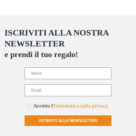
Le
opzioni
possono
ISCRIVITI ALLA NOSTRA
essere
scelte
NEWSLETTER
nella
e prendi il tuo regalo!
pagina
del
prodotto
Accetto l'
Informativa sulla privacy
ISCRIVITI ALLA NEWSLETTER