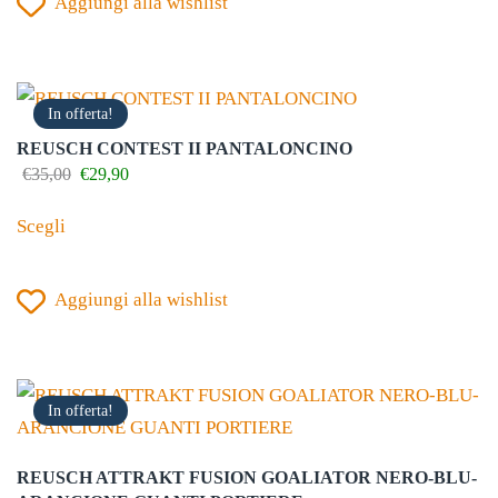
Aggiungi alla wishlist
più
varianti.
Le
opzioni
In offerta!
possono
REUSCH CONTEST II PANTALONCINO
essere
Il
Il
€
35,00
€
29,90
prezzo
prezzo
scelte
Questo
originale
attuale
Scegli
nella
prodotto
era:
è:
€35,00.
€29,90.
pagina
ha
del
Aggiungi alla wishlist
più
prodotto
varianti.
Le
opzioni
In offerta!
possono
essere
REUSCH ATTRAKT FUSION GOALIATOR NERO-BLU-
scelte