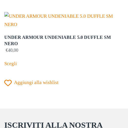
Le
opzioni
possono
essere
UNDER ARMOUR UNDENIABLE 5.0 DUFFLE SM
scelte
NERO
nella
€
40,00
Questo
pagina
Scegli
prodotto
del
ha
prodotto
Aggiungi alla wishlist
più
varianti.
Le
opzioni
possono
ISCRIVITI ALLA NOSTRA
essere