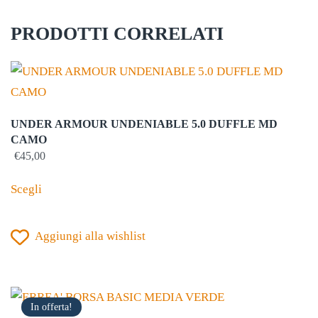
PRODOTTI CORRELATI
UNDER ARMOUR UNDENIABLE 5.0 DUFFLE MD
CAMO
€
45,00
Questo
Scegli
prodotto
ha
Aggiungi alla wishlist
più
varianti.
Le
opzioni
In offerta!