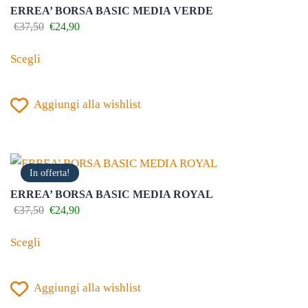
possono
ERREA’ BORSA BASIC MEDIA VERDE
essere
Il
Il
€
37,50
€
24,90
prezzo
prezzo
scelte
Questo
originale
attuale
Scegli
nella
prodotto
era:
è:
€37,50.
€24,90.
pagina
ha
del
Aggiungi alla wishlist
più
prodotto
varianti.
Le
opzioni
In offerta!
possono
ERREA’ BORSA BASIC MEDIA ROYAL
essere
Il
Il
€
37,50
€
24,90
prezzo
prezzo
scelte
Questo
originale
attuale
Scegli
nella
prodotto
era:
è:
€37,50.
€24,90.
pagina
ha
del
Aggiungi alla wishlist
più
prodotto
varianti.