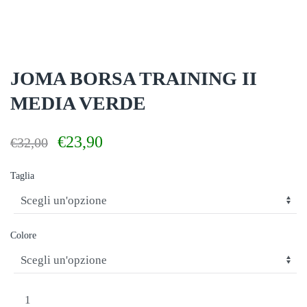
JOMA BORSA TRAINING II
MEDIA VERDE
Il
Il
€
23,90
€
32,00
prezzo
prezzo
originale
attuale
Taglia
era:
è:
€32,00.
€23,90.
Colore
JOMA