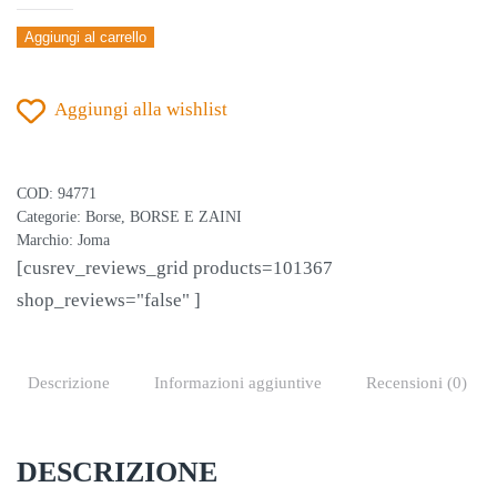
BORSA
Aggiungi al carrello
TRAINING
II
Aggiungi alla wishlist
MEDIA
VERDE
quantità
COD:
94771
Categorie:
Borse
,
BORSE E ZAINI
Marchio:
Joma
[cusrev_reviews_grid products=101367
shop_reviews="false" ]
Descrizione
Informazioni aggiuntive
Recensioni (0)
DESCRIZIONE