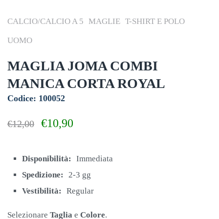
CALCIO/CALCIO A 5
MAGLIE
T-SHIRT E POLO
UOMO
MAGLIA JOMA COMBI
MANICA CORTA ROYAL
Codice: 100052
Il
Il
€
10,90
€
12,00
prezzo
prezzo
originale
attuale
era:
è:
Disponibilità:
Immediata
€12,00.
€10,90.
Spedizione:
2-3 gg
Vestibilità:
Regular
Selezionare
Taglia
e
Colore
.