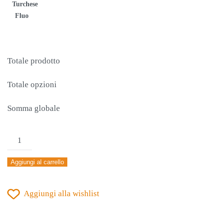
Turchese
Fluo
Totale prodotto
Totale opzioni
Somma globale
MAGLIA
JOMA
Aggiungi al carrello
COMBI
MANICA
Aggiungi alla wishlist
CORTA
ROYAL