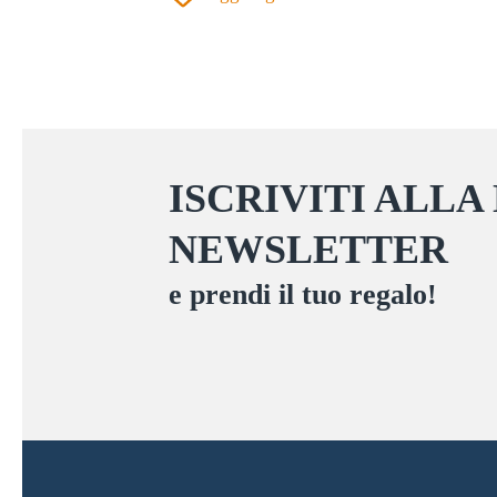
varianti.
Le
opzioni
possono
essere
scelte
ISCRIVITI ALLA
nella
NEWSLETTER
pagina
del
e prendi il tuo regalo!
prodotto