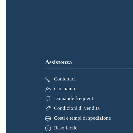
qualche giorno è
ato! (Translated
…
Assistenza
Contattaci
Chi siamo
Domande frequenti
Condizioni di vendita
Costi e tempi di spedizione
Reso facile