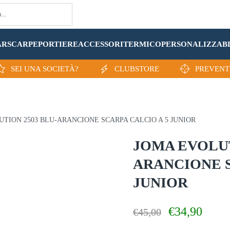
AR
SCARPE
PORTIERE
ACCESSORI
TERMICO
PERSONALIZZA
B
SEI UNA SOCIETÀ?
CLUBSTORE
PREVENT
UTION 2503 BLU-ARANCIONE SCARPA CALCIO A 5 JUNIOR
JOMA EVOLUT
ARANCIONE S
JUNIOR
Il
Il
€
34,90
€
45,00
prezzo
prezzo