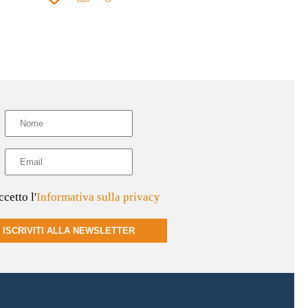
varianti.
Le
opzioni
possono
essere
scelte
nella
pagina
del
prodotto
cetto l'
Informativa sulla privacy
ISCRIVITI ALLA NEWSLETTER