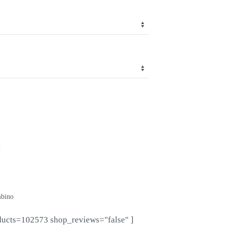
t
mbino
ducts=102573 shop_reviews="false" ]