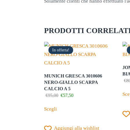
Solamente clienti che hanno effettuato l'
PRODOTTI CORRELAT
In offerta!
JO
BI
MUNICH GRESCA 3010606
€
8
NERO-GIALLO SCARPA
CALCIO A 5
Sce
Il
Il
€
95,00
€
57,50
prezzo
prezzo
Questo
originale
attuale
Scegli
prodotto
era:
è:
€95,00.
€57,50.
ha
Aggiungi alla wishlist
più