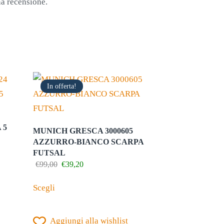
na recensione.
In offerta!
 5
MUNICH GRESCA 3000605
AZZURRO-BIANCO SCARPA
FUTSAL
Il
Il
€
99,00
€
39,20
prezzo
prezzo
Questo
originale
attuale
Scegli
prodotto
era:
è:
€99,00.
€39,20.
ha
Aggiungi alla wishlist
più