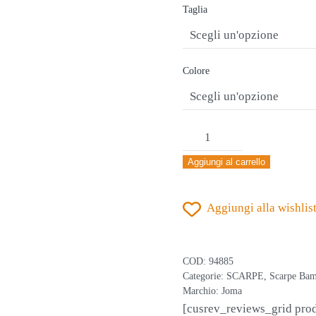
originale
attuale
Taglia
era:
è:
€45,00.
€34,90.
Colore
JOMA
EVOLUTION
Aggiungi al carrello
2503
BLU-
Aggiungi alla wishlis
ARANCIONE
SCARPA
CALCIO
COD:
94885
A
Categorie:
SCARPE
,
Scarpe Ba
Marchio:
Joma
5
[cusrev_reviews_grid pro