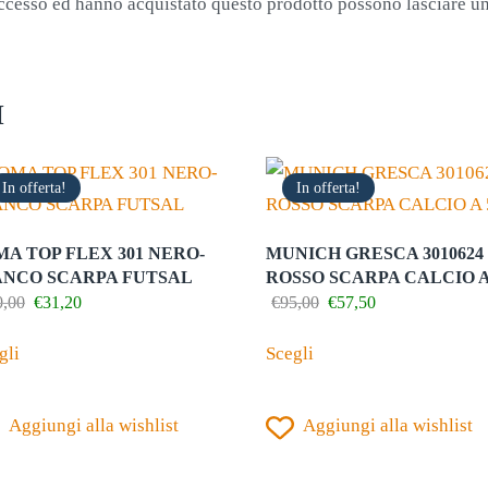
accesso ed hanno acquistato questo prodotto possono lasciare u
I
In offerta!
In offerta!
MA TOP FLEX 301 NERO-
MUNICH GRESCA 3010624
ANCO SCARPA FUTSAL
ROSSO SCARPA CALCIO A
Il
Il
Il
Il
0,00
€
31,20
€
95,00
€
57,50
prezzo
prezzo
prezzo
prezzo
Questo
Questo
originale
attuale
originale
attuale
gli
Scegli
prodotto
prodotto
era:
è:
era:
è:
€80,00.
€31,20.
€95,00.
€57,50.
ha
ha
Aggiungi alla wishlist
più
Aggiungi alla wishlist
più
varianti.
varianti.