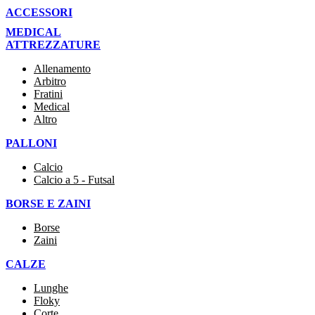
ACCESSORI
MEDICAL
ATTREZZATURE
Allenamento
Arbitro
Fratini
Medical
Altro
PALLONI
Calcio
Calcio a 5 - Futsal
BORSE E ZAINI
Borse
Zaini
CALZE
Lunghe
Floky
Corte