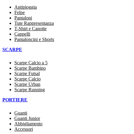
Antipioggia
Felpe
Pantaloni
Tute Rappresentanza
T-Shirt e Canotte
Cappelli
Pantaloncini e Shorts
SCARPE
Scarpe Calcio a 5
Scarpe Bambino
Scarpe Futsal
Scarpe Calcio
Scarpe Urban
Scarpe Running
PORTIERE
Guanti
Guanti Junior
Abbigliamento
Accessori