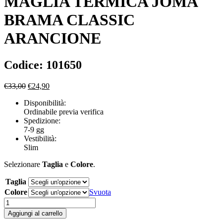
MAGLIA TERMICA JOMA
BRAMA CLASSIC
ARANCIONE
Codice: 101650
Il
Il
€
33,00
€
24,90
prezzo
prezzo
Disponibilità:
originale
attuale
Ordinabile previa verifica
era:
è:
Spedizione:
€33,00.
€24,90.
7-9 gg
Vestibilità:
Slim
Selezionare
Taglia
e
Colore
.
Taglia
Colore
Svuota
MAGLIA
TERMICA
Aggiungi al carrello
JOMA