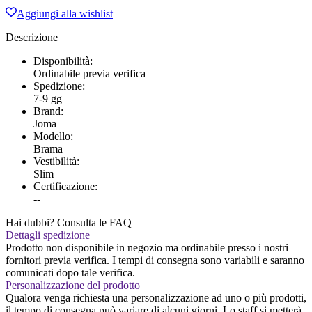
BRAMA
Aggiungi alla wishlist
CLASSIC
ARANCIONE
Descrizione
quantità
Disponibilità:
Ordinabile previa verifica
Spedizione:
7-9 gg
Brand:
Joma
Modello:
Brama
Vestibilità:
Slim
Certificazione:
--
Hai dubbi? Consulta le FAQ
Dettagli spedizione
Prodotto non disponibile in negozio ma ordinabile presso i nostri
fornitori previa verifica. I tempi di consegna sono variabili e saranno
comunicati dopo tale verifica.
Personalizzazione del prodotto
Qualora venga richiesta una personalizzazione ad uno o più prodotti,
il tempo di consegna può variare di alcuni giorni. Lo staff si metterà