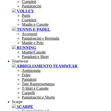
Completi
Pantaloncini
VOLLEY
Pants
Completi
Maglie e Canotte
TENNIS E PADEL
Accessori
Pantaloncini e Bermuda
Maglie e Polo
RUNNING
Maglie/Canotte
Pantaloni e Short
Teamwear
ABBIGLIAMENTO TEAMWEAR
Antipioggia
Felpe
Pantaloni
Tute Rappresentanza
T-Shirt e Canotte
Cappelli
Pantaloncini e Shorts
Scarpe
SCARPE