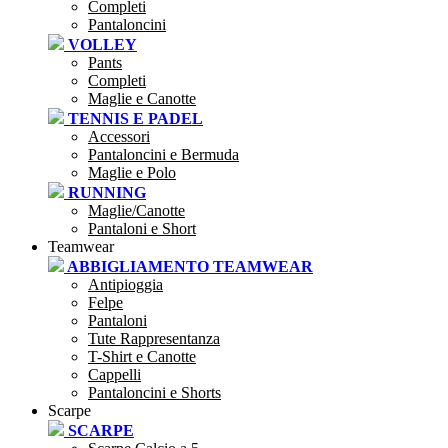
Completi
Pantaloncini
VOLLEY
Pants
Completi
Maglie e Canotte
TENNIS E PADEL
Accessori
Pantaloncini e Bermuda
Maglie e Polo
RUNNING
Maglie/Canotte
Pantaloni e Short
Teamwear
ABBIGLIAMENTO TEAMWEAR
Antipioggia
Felpe
Pantaloni
Tute Rappresentanza
T-Shirt e Canotte
Cappelli
Pantaloncini e Shorts
Scarpe
SCARPE