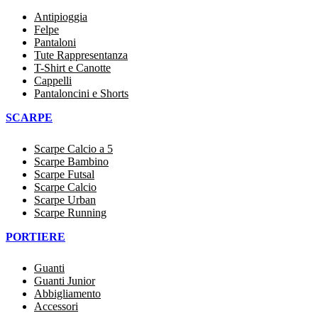
Antipioggia
Felpe
Pantaloni
Tute Rappresentanza
T-Shirt e Canotte
Cappelli
Pantaloncini e Shorts
SCARPE
Scarpe Calcio a 5
Scarpe Bambino
Scarpe Futsal
Scarpe Calcio
Scarpe Urban
Scarpe Running
PORTIERE
Guanti
Guanti Junior
Abbigliamento
Accessori