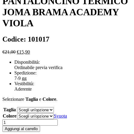
PANTALONCINO TERMICO
JOMA BRAMA ACADEMY
VIOLA
Codice: 101017
Il
Il
€
21,00
€
15,90
prezzo
prezzo
Disponibilità:
originale
attuale
Ordinabile previa verifica
era:
è:
Spedizione:
€21,00.
€15,90.
7-9 gg
Vestibilità:
Aderente
Selezionare
Taglia
e
Colore
.
Taglia
Colore
Svuota
PANTALONCINO
TERMICO
Aggiungi al carrello
JOMA