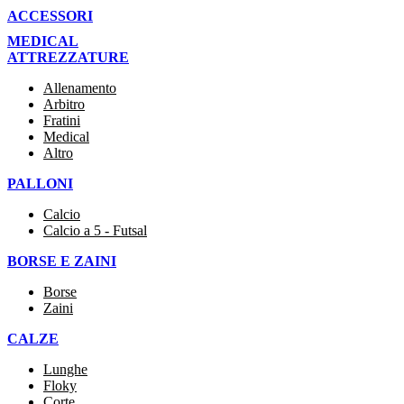
ACCESSORI
MEDICAL
ATTREZZATURE
Allenamento
Arbitro
Fratini
Medical
Altro
PALLONI
Calcio
Calcio a 5 - Futsal
BORSE E ZAINI
Borse
Zaini
CALZE
Lunghe
Floky
Corte