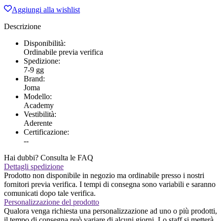
BRAMA
Aggiungi alla wishlist
ACADEMY
VIOLA
Descrizione
quantità
Disponibilità:
Ordinabile previa verifica
Spedizione:
7-9 gg
Brand:
Joma
Modello:
Academy
Vestibilità:
Aderente
Certificazione:
--
Hai dubbi? Consulta le FAQ
Dettagli spedizione
Prodotto non disponibile in negozio ma ordinabile presso i nostri
fornitori previa verifica. I tempi di consegna sono variabili e saranno
comunicati dopo tale verifica.
Personalizzazione del prodotto
Qualora venga richiesta una personalizzazione ad uno o più prodotti,
il tempo di consegna può variare di alcuni giorni. Lo staff si metterà