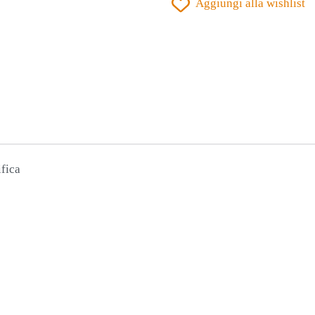
Aggiungi alla wishlist
ACADEMY
ROSSO
quantità
ifica