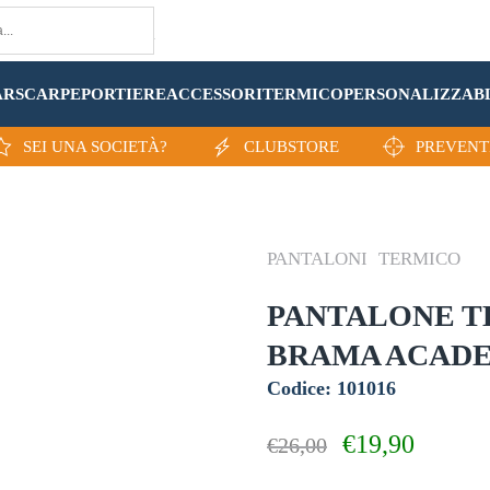
AR
SCARPE
PORTIERE
ACCESSORI
TERMICO
PERSONALIZZA
B
SEI UNA SOCIETÀ?
CLUBSTORE
PREVENT
PANTALONI
TERMICO
PANTALONE T
BRAMA ACAD
Codice: 101016
Il
Il
€
19,90
€
26,00
prezzo
prezzo