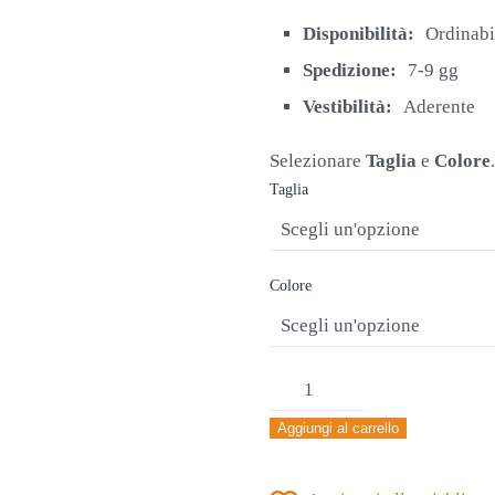
originale
attuale
era:
è:
Disponibilità:
Ordinabi
€26,00.
€19,90.
Spedizione:
7-9 gg
Vestibilità:
Aderente
Selezionare
Taglia
e
Colore
.
Taglia
Colore
PANTALONE
TERMICO
Aggiungi al carrello
JOMA
BRAMA