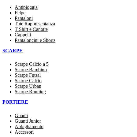
Antipioggia
Felpe
Pantaloni
Tute Rappresentanza
T-Shirt e Canotte
Cappelli
Pantaloncini e Shorts
SCARPE
Scarpe Calcio a 5
Scarpe Bambino
Scarpe Futsal
Scarpe Calcio
Scarpe Urban
Scarpe Running
PORTIERE
Guanti
Guanti Junior
Abbigliamento
Accessori