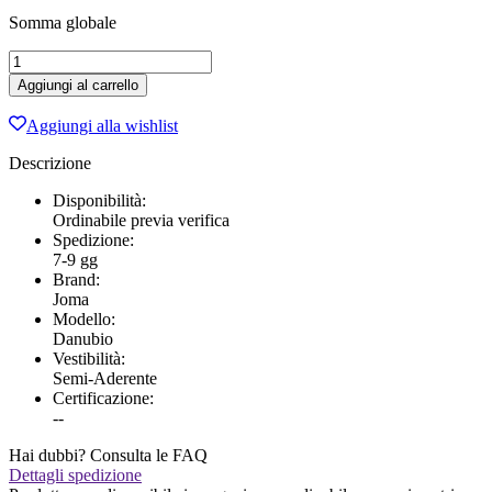
Somma globale
KIT
JOMA
Aggiungi al carrello
DANUBIO
III
Aggiungi alla wishlist
GIALLO-
BLU
Descrizione
quantità
Disponibilità:
Ordinabile previa verifica
Spedizione:
7-9 gg
Brand:
Joma
Modello:
Danubio
Vestibilità:
Semi-Aderente
Certificazione:
--
Hai dubbi? Consulta le FAQ
Dettagli spedizione