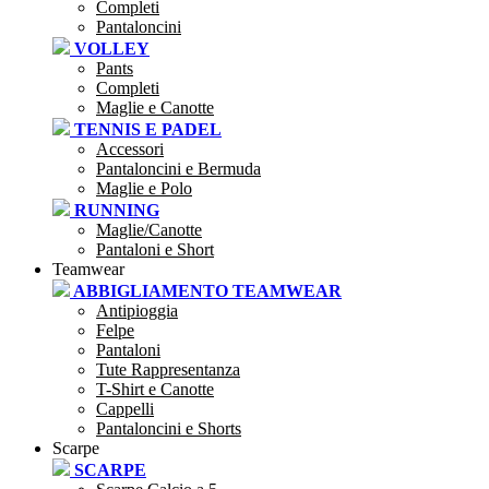
Completi
Pantaloncini
VOLLEY
Pants
Completi
Maglie e Canotte
TENNIS E PADEL
Accessori
Pantaloncini e Bermuda
Maglie e Polo
RUNNING
Maglie/Canotte
Pantaloni e Short
Teamwear
ABBIGLIAMENTO TEAMWEAR
Antipioggia
Felpe
Pantaloni
Tute Rappresentanza
T-Shirt e Canotte
Cappelli
Pantaloncini e Shorts
Scarpe
SCARPE