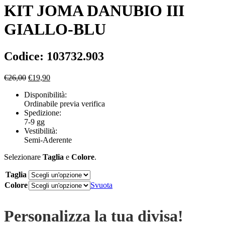
KIT JOMA DANUBIO III
GIALLO-BLU
Codice: 103732.903
Il
Il
€
26,00
€
19,90
prezzo
prezzo
Disponibilità:
originale
attuale
Ordinabile previa verifica
era:
è:
Spedizione:
€26,00.
€19,90.
7-9 gg
Vestibilità:
Semi-Aderente
Selezionare
Taglia
e
Colore
.
Taglia
Colore
Svuota
Personalizza la tua divisa!