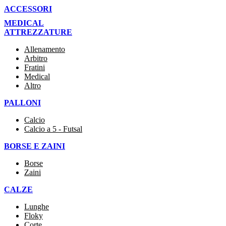
ACCESSORI
MEDICAL
ATTREZZATURE
Allenamento
Arbitro
Fratini
Medical
Altro
PALLONI
Calcio
Calcio a 5 - Futsal
BORSE E ZAINI
Borse
Zaini
CALZE
Lunghe
Floky
Corte