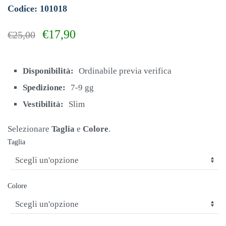
Codice: 101018
Il
Il
€
17,90
€
25,00
prezzo
prezzo
originale
attuale
era:
è:
Disponibilità:
Ordinabile previa verifica
€25,00.
€17,90.
Spedizione:
7-9 gg
Vestibilità:
Slim
Selezionare
Taglia
e
Colore
.
Taglia
Colore