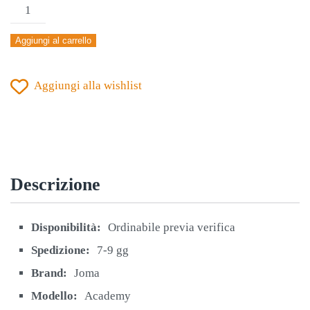
SOTTOMAGLIA
MANICA
Aggiungi al carrello
LUNGA
JOMA
Aggiungi alla wishlist
GIALLO
FLUO
quantità
Descrizione
Disponibilità:
Ordinabile previa verifica
Spedizione:
7-9 gg
Brand:
Joma
Modello:
Academy