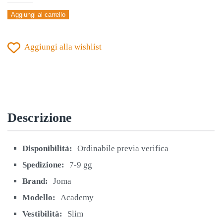
MANICA
Aggiungi al carrello
LUNGA
JOMA
Aggiungi alla wishlist
TURCHESE
quantità
Descrizione
Disponibilità:
Ordinabile previa verifica
Spedizione:
7-9 gg
Brand:
Joma
Modello:
Academy
Vestibilità:
Slim