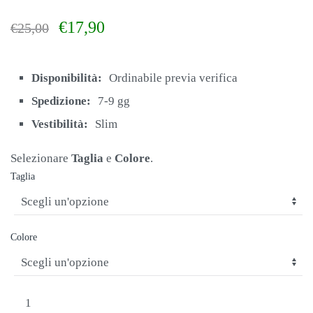
Il
Il
€
17,90
€
25,00
prezzo
prezzo
originale
attuale
era:
è:
Disponibilità:
Ordinabile previa verifica
€25,00.
€17,90.
Spedizione:
7-9 gg
Vestibilità:
Slim
Selezionare
Taglia
e
Colore
.
Taglia
Colore
SOTTOMAGLIA