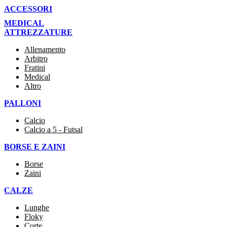
ACCESSORI
MEDICAL
ATTREZZATURE
Allenamento
Arbitro
Fratini
Medical
Altro
PALLONI
Calcio
Calcio a 5 - Futsal
BORSE E ZAINI
Borse
Zaini
CALZE
Lunghe
Floky
Corte