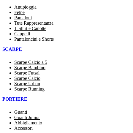
Antipioggia
Felpe
Pantaloni
Tute Rappresentanza
T-Shirt e Canotte
Cappelli
Pantaloncini e Shorts
SCARPE
Scarpe Calcio a 5
Scarpe Bambino
Scarpe Futsal
Scarpe Calcio
Scarpe Urban
Scarpe Running
PORTIERE
Guanti
Guanti Junior
Abbigliamento
Accessori