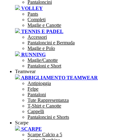
Pantaloncini
VOLLEY
Pants
Completi
Maglie e Canotte
TENNIS E PADEL
Accessori
Pantaloncini e Bermuda
Maglie e Polo
RUNNING
Maglie/Canotte
Pantaloni e Short
Teamwear
ABBIGLIAMENTO TEAMWEAR
Antipioggia
Felpe
Pantaloni
Tute Rappresentanza
T-Shirt e Canotte
Cappelli
Pantaloncini e Shorts
Scarpe
SCARPE
Scarpe Calcio a 5