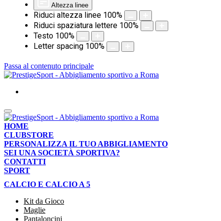
Altezza linee
Riduci altezza linee
100
%
Riduci spaziatura lettere
100
%
Testo
100
%
Letter spacing
100
%
Passa al contenuto principale
HOME
CLUBSTORE
PERSONALIZZA IL TUO ABBIGLIAMENTO
SEI UNA SOCIETÀ SPORTIVA?
CONTATTI
SPORT
CALCIO E CALCIO A 5
Kit da Gioco
Maglie
Pantaloncini