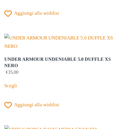
€37,50.
€24,90.
ha
Aggiungi alla wishlist
più
varianti.
Le
opzioni
possono
essere
UNDER ARMOUR UNDENIABLE 5.0 DUFFLE XS
scelte
NERO
nella
€
35,00
Questo
pagina
Scegli
prodotto
del
ha
prodotto
Aggiungi alla wishlist
più
varianti.
Le