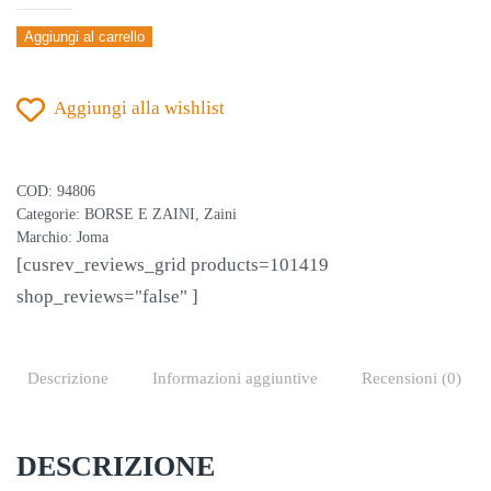
ZAINO
Aggiungi al carrello
ESTADIO
III
Aggiungi alla wishlist
NERO-
ROYAL
quantità
COD:
94806
Categorie:
BORSE E ZAINI
,
Zaini
Marchio:
Joma
[cusrev_reviews_grid products=101419
shop_reviews="false" ]
Descrizione
Informazioni aggiuntive
Recensioni (0)
DESCRIZIONE