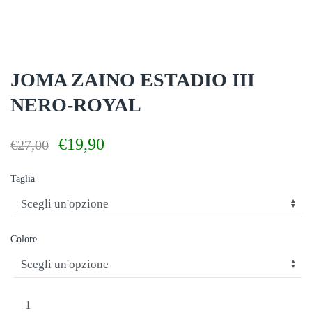
JOMA ZAINO ESTADIO III
NERO-ROYAL
Il
Il
€
19,90
€
27,00
prezzo
prezzo
originale
attuale
Taglia
era:
è:
€27,00.
€19,90.
Colore
JOMA