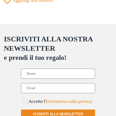
Aggiungi alla wishlist
più
prodotto
varianti.
Le
opzioni
possono
ISCRIVITI ALLA NOSTRA
essere
scelte
NEWSLETTER
nella
e prendi il tuo regalo!
pagina
del
prodotto
Accetto l'
Informativa sulla privacy
ISCRIVITI ALLA NEWSLETTER