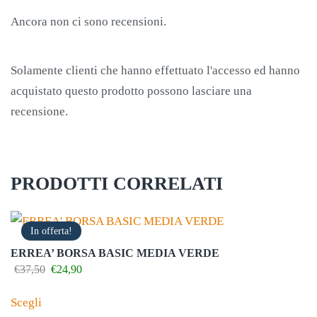
Ancora non ci sono recensioni.
Solamente clienti che hanno effettuato l'accesso ed hanno
acquistato questo prodotto possono lasciare una
recensione.
PRODOTTI CORRELATI
In offerta!
ERREA’ BORSA BASIC MEDIA VERDE
Il
Il
€
37,50
€
24,90
prezzo
prezzo
Questo
originale
attuale
Scegli
prodotto
era:
è: