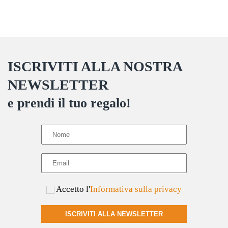
prodotto
varianti.
Le
opzioni
possono
ISCRIVITI ALLA NOSTRA
essere
scelte
NEWSLETTER
nella
e prendi il tuo regalo!
pagina
del
prodotto
Accetto l'
Informativa sulla privacy
ISCRIVITI ALLA NEWSLETTER