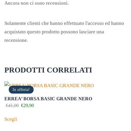
Ancora non ci sono recensioni.
Solamente clienti che hanno effettuato l'accesso ed hanno
acquistato questo prodotto possono lasciare una
recensione.
PRODOTTI CORRELATI
In offerta!
ERREA’ BORSA BASIC GRANDE NERO
Il
Il
€
41,00
€
29,90
prezzo
prezzo
Questo
originale
attuale
Scegli
prodotto
era:
è:
€41,00.
€29,90.
ha