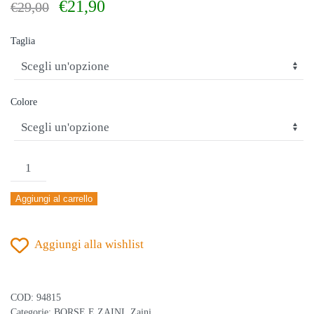
Il
Il
€
21,90
€
29,00
prezzo
prezzo
originale
attuale
Taglia
era:
è:
€29,00.
€21,90.
Colore
JOMA
ZAINO
Aggiungi al carrello
TRAINING
ROYAL
Aggiungi alla wishlist
quantità
COD:
94815
Categorie:
BORSE E ZAINI
,
Zaini