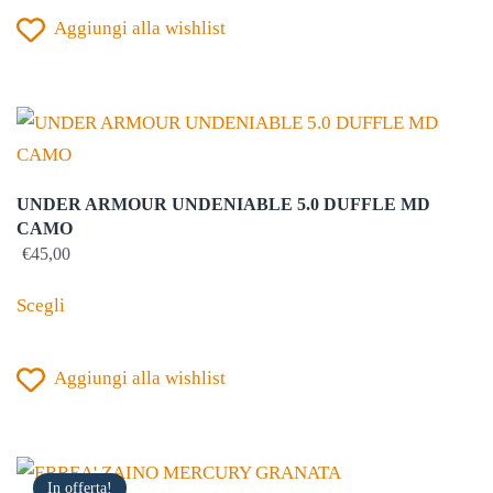
Aggiungi alla wishlist
più
varianti.
Le
opzioni
possono
essere
UNDER ARMOUR UNDENIABLE 5.0 DUFFLE MD
scelte
CAMO
nella
€
45,00
Questo
pagina
Scegli
prodotto
del
ha
prodotto
Aggiungi alla wishlist
più
varianti.
Le
opzioni
In offerta!