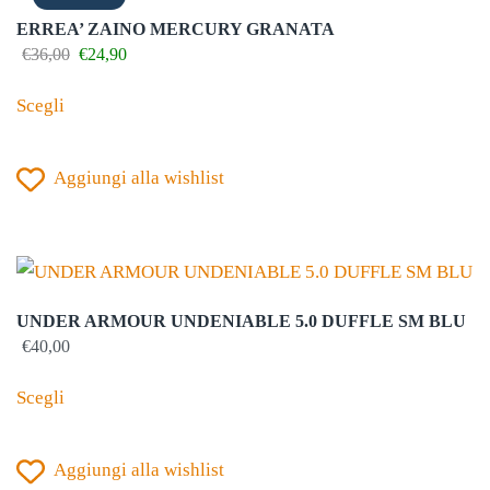
possono
ERREA’ ZAINO MERCURY GRANATA
essere
Il
Il
€
36,00
€
24,90
prezzo
prezzo
scelte
Questo
originale
attuale
Scegli
nella
prodotto
era:
è:
€36,00.
€24,90.
pagina
ha
del
Aggiungi alla wishlist
più
prodotto
varianti.
Le
opzioni
possono
UNDER ARMOUR UNDENIABLE 5.0 DUFFLE SM BLU
essere
€
40,00
scelte
Questo
Scegli
nella
prodotto
pagina
ha
del
Aggiungi alla wishlist
più