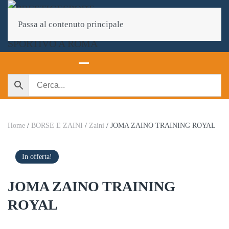
Passa al contenuto principale
Home
/
BORSE E ZAINI
/
Zaini
/ JOMA ZAINO TRAINING ROYAL
In offerta!
JOMA ZAINO TRAINING
ROYAL