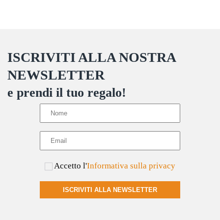
Le
opzioni
possono
ISCRIVITI ALLA NOSTRA
essere
scelte
NEWSLETTER
nella
e prendi il tuo regalo!
pagina
del
prodotto
Accetto l'
Informativa sulla privacy
ISCRIVITI ALLA NEWSLETTER