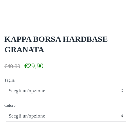
KAPPA BORSA HARDBASE
GRANATA
Il
Il
€
29,90
€
40,00
prezzo
prezzo
originale
attuale
Taglia
era:
è:
€40,00.
€29,90.
Colore