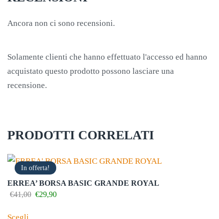
Ancora non ci sono recensioni.
Solamente clienti che hanno effettuato l'accesso ed hanno
acquistato questo prodotto possono lasciare una
recensione.
PRODOTTI CORRELATI
In offerta!
ERREA’ BORSA BASIC GRANDE ROYAL
Il
Il
€
41,00
€
29,90
prezzo
prezzo
Questo
originale
attuale
Scegli