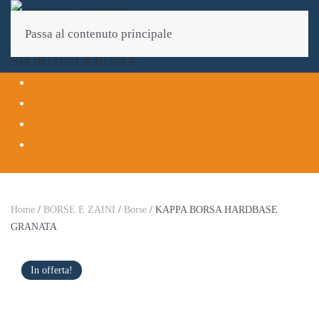
Passa al contenuto principale
Home
/
BORSE E ZAINI
/
Borse
/ KAPPA BORSA HARDBASE
GRANATA
In offerta!