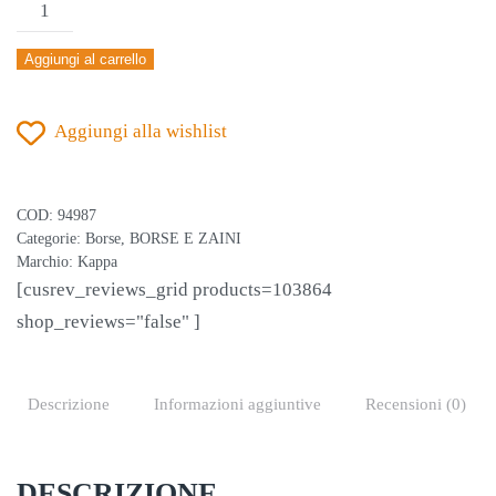
KAPPA
BORSA
Aggiungi al carrello
HARDBASE
GRANATA
Aggiungi alla wishlist
quantità
COD:
94987
Categorie:
Borse
,
BORSE E ZAINI
Marchio:
Kappa
[cusrev_reviews_grid products=103864
shop_reviews="false" ]
Descrizione
Informazioni aggiuntive
Recensioni (0)
DESCRIZIONE