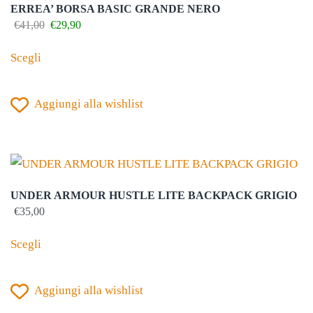
ERREA’ BORSA BASIC GRANDE NERO
essere
Il
Il
€
41,00
€
29,90
prezzo
prezzo
scelte
Questo
originale
attuale
Scegli
nella
prodotto
era:
è:
€41,00.
€29,90.
pagina
ha
del
Aggiungi alla wishlist
più
prodotto
varianti.
Le
opzioni
possono
UNDER ARMOUR HUSTLE LITE BACKPACK GRIGIO
essere
€
35,00
scelte
Questo
Scegli
nella
prodotto
pagina
ha
del
Aggiungi alla wishlist
più
prodotto
varianti.