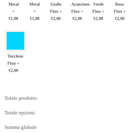
Metal
Metal
Giallo
Arancione
Verde
Rosa
+
+
Fluo
+
Fluo
+
Fluo
+
Fluo
+
€1,00
€1,00
€2,00
€2,00
€2,00
€2,00
Turchese
Fluo
+
€2,00
Totale prodotto
Totale opzioni
Somma globale