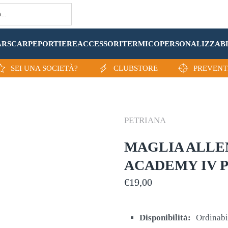
AR
SCARPE
PORTIERE
ACCESSORI
TERMICO
PERSONALIZZA
B
SEI UNA SOCIETÀ?
CLUBSTORE
PREVENT
PETRIANA
MAGLIA ALL
ACADEMY IV 
€
19,00
Disponibilità:
Ordinabi