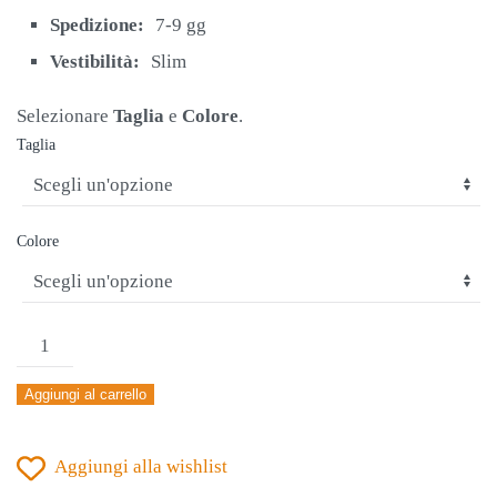
€16,00.
€12,90.
Spedizione:
7-9 gg
Vestibilità:
Slim
Selezionare
Taglia
e
Colore
.
Taglia
Colore
MAGLIA
DONNA
Aggiungi al carrello
JOMA
ACADEMY
Aggiungi alla wishlist
IV