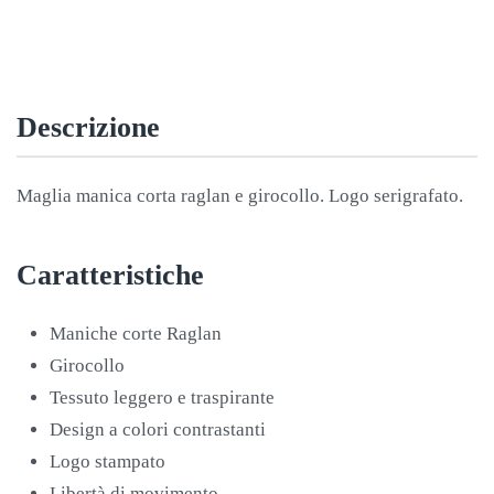
MANICA
CORTA
GIALLO
FLUO-
Descrizione
BLU
quantità
Maglia manica corta raglan e girocollo. Logo serigrafato.
Caratteristiche
Maniche corte Raglan
Girocollo
Tessuto leggero e traspirante
Design a colori contrastanti
Logo stampato
Libertà di movimento