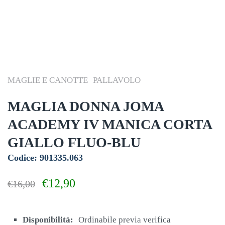
MAGLIE E CANOTTE
PALLAVOLO
MAGLIA DONNA JOMA
ACADEMY IV MANICA CORTA
GIALLO FLUO-BLU
Codice: 901335.063
Il
Il
€
12,90
€
16,00
prezzo
prezzo
originale
attuale
era:
è:
Disponibilità:
Ordinabile previa verifica