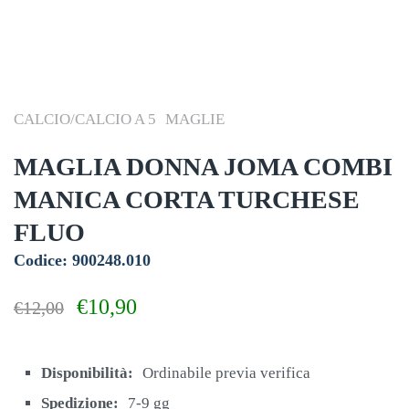
CALCIO/CALCIO A 5
MAGLIE
MAGLIA DONNA JOMA COMBI
MANICA CORTA TURCHESE
FLUO
Codice: 900248.010
Il
Il
€
10,90
€
12,00
prezzo
prezzo
originale
attuale
era:
è:
Disponibilità:
Ordinabile previa verifica
€12,00.
€10,90.
Spedizione:
7-9 gg