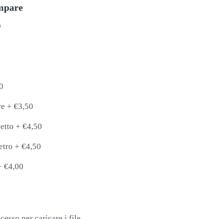
ampare
0
0
re
+
€3,50
etto
+
€4,50
etro
+
€4,50
+
€4,00
cesso per caricare i file