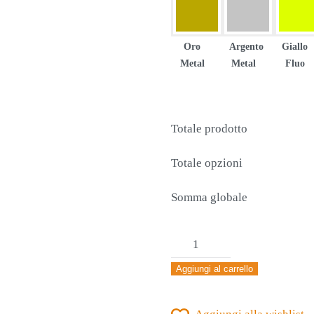
Oro
Argento
Giallo
Metal
Metal
Fluo
Totale prodotto
Totale opzioni
Somma globale
MAGLIA
ERREA'
Aggiungi al carrello
MARK
MANICA