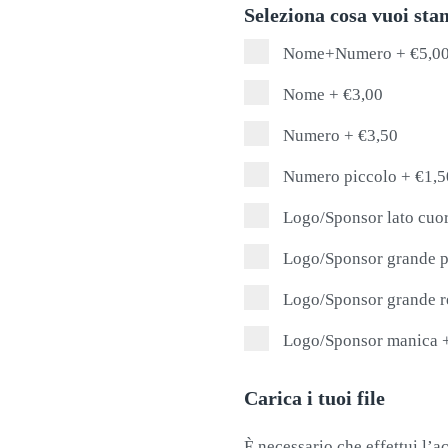
Seleziona cosa vuoi st
Nome+Numero
+
€5,0
Nome
+
€3,00
Numero
+
€3,50
Numero piccolo
+
€1,5
Logo/Sponsor lato cuo
Logo/Sponsor grande p
Logo/Sponsor grande r
Logo/Sponsor manica
Carica i tuoi file
È necessario che effettui l’ac