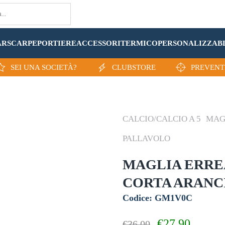
AR
SCARPE
PORTIERE
ACCESSORI
TERMICO
PERSONALIZZA
B
SEI UNA SOCIETÀ?
CLUBSTORE
PREVENT
CALCIO/CALCIO A 5
MAG
PALLAVOLO
MAGLIA ERRE
CORTA ARANC
Codice: GM1V0C
Il
Il
€
27,90
€
36,00