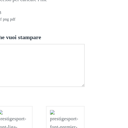
B
if png pdf
he vuoi stampare