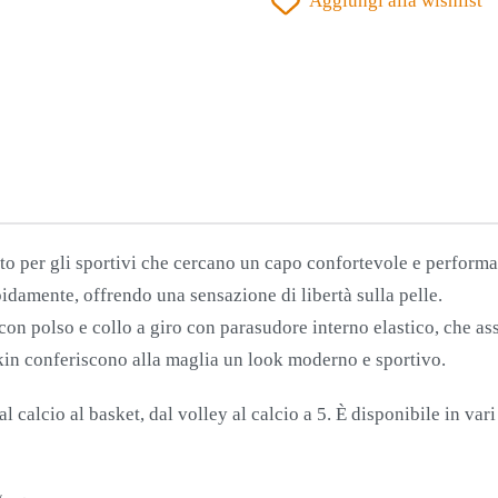
Aggiungi alla wishlist
CORTA
ARANCIONE-
BIANCO
quantità
ato per gli sportivi che cercano un capo confortevole e performa
pidamente, offrendo una sensazione di libertà sulla pelle.
on polso e collo a giro con parasudore interno elastico, che ass
Skin conferiscono alla maglia un look moderno e sportivo.
dal calcio al basket, dal volley al calcio a 5. È disponibile in var