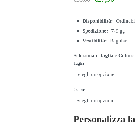
prezzo
prezzo
originale
attuale
era:
è:
Disponibilità:
Ordinabi
€36,00.
€27,90.
Spedizione:
7-9 gg
Vestibilità:
Regular
Selezionare
Taglia
e
Colore
.
Taglia
Colore
Personalizza l