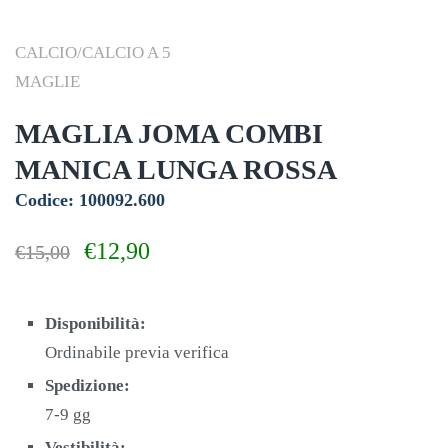
CALCIO/CALCIO A 5
MAGLIE
MAGLIA JOMA COMBI
MANICA LUNGA ROSSA
Codice: 100092.600
Il
Il
€
12,90
€
15,00
prezzo
prezzo
originale
attuale
era:
è:
Disponibilità:
€15,00.
€12,90.
Ordinabile previa verifica
Spedizione:
7-9 gg
Vestibilità: