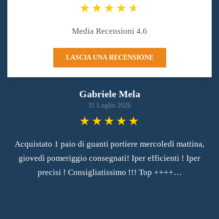
Media Recensioni 4.6
LASCIA UNA RECENSIONE
Gabriele Mela
31 Luglio 2026
Acquistato 1 paio di guanti portiere mercoledì mattina,
Le
giovedì pomeriggio consegnati! Iper efficienti ! Iper
A
precisi ! Consigliatissimo !!! Top ++++…