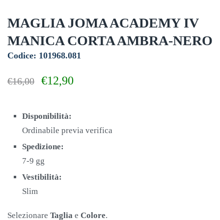
MAGLIA JOMA ACADEMY IV
MANICA CORTA AMBRA-NERO
Codice: 101968.081
Il
Il
€
12,90
€
16,00
prezzo
prezzo
originale
attuale
era:
è:
Disponibilità:
€16,00.
€12,90.
Ordinabile previa verifica
Spedizione:
7-9 gg
Vestibilità:
Slim
Selezionare
Taglia
e
Colore
.