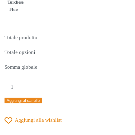
Turchese
Fluo
Totale prodotto
Totale opzioni
Somma globale
MAGLIA
JOMA
Aggiungi al carrello
ACADEMY
IV
Aggiungi alla wishlist
MANICA
CORTA