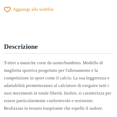
IV
Aggiungi alla wishlist
MANICA
CORTA
BLU-
TURCHESE
FLUO
Descrizione
quantità
T-shirt a maniche corte da uomo/bambino. Modello di
maglietta sportiva progettato per l'allenamento e la
competizione in sport come il calcio. La sua leggerezza e
adattabilità permetteranno al calciatore di eseguire tutti i
suoi movimenti in totale libertà. Inoltre, si caratterizza per
essere particolarmente confortevole e resistente.
Realizzata in tessuto traspirante che espelle il sudore.