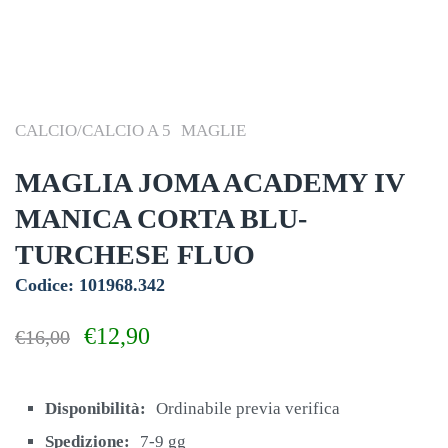
CALCIO/CALCIO A 5
MAGLIE
MAGLIA JOMA ACADEMY IV
MANICA CORTA BLU-
TURCHESE FLUO
Codice: 101968.342
Il
Il
€
12,90
€
16,00
prezzo
prezzo
originale
attuale
era:
è:
Disponibilità:
Ordinabile previa verifica
€16,00.
€12,90.
Spedizione:
7-9 gg