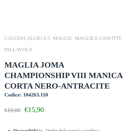
CALCIO/CALCIO A 5
MAGLIE
MAGLIE E CANOTTE
PALLAVOLO
MAGLIA JOMA
CHAMPIONSHIP VIII MANICA
CORTA NERO-ANTRACITE
Codice: 104263.110
Il
Il
€
15,90
€
19,00
prezzo
prezzo
originale
attuale
era:
è:
Disponibilità:
Ordinabile previa verifica