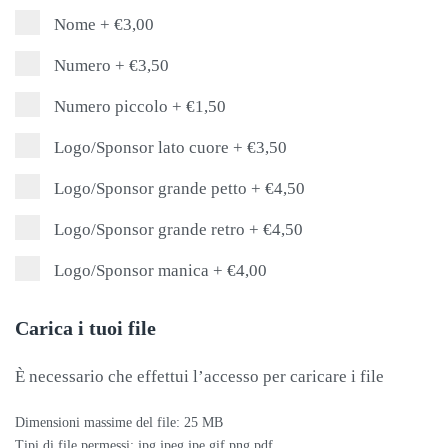
Nome
+
€3,00
Numero
+
€3,50
Numero piccolo
+
€1,50
Logo/Sponsor lato cuore
+
€3,50
Logo/Sponsor grande petto
+
€4,50
Logo/Sponsor grande retro
+
€4,50
Logo/Sponsor manica
+
€4,00
Carica i tuoi file
È necessario che effettui l’accesso per caricare i file
Dimensioni massime del file: 25 MB
Tipi di file permessi: jpg jpeg jpe gif png pdf