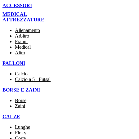
ACCESSORI
MEDICAL
ATTREZZATURE
Allenamento
Arbitro
Fratini
Medical
Altro
PALLONI
Calcio
Calcio a 5 - Futsal
BORSE E ZAINI
Borse
Zaini
CALZE
Lunghe
Floky
Corte