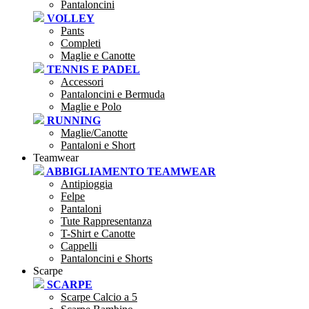
Pantaloncini
VOLLEY
Pants
Completi
Maglie e Canotte
TENNIS E PADEL
Accessori
Pantaloncini e Bermuda
Maglie e Polo
RUNNING
Maglie/Canotte
Pantaloni e Short
Teamwear
ABBIGLIAMENTO TEAMWEAR
Antipioggia
Felpe
Pantaloni
Tute Rappresentanza
T-Shirt e Canotte
Cappelli
Pantaloncini e Shorts
Scarpe
SCARPE
Scarpe Calcio a 5