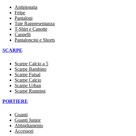
Antipioggia
Felpe
Pantaloni
Tute Rappresentanza
T-Shirt e Canotte
Cappelli
Pantaloncini e Shorts
SCARPE
Scarpe Calcio a 5
Scarpe Bambino
Scarpe Futsal
Scarpe Calcio
Scarpe Urban
Scarpe Running
PORTIERE
Guanti
Guanti Junior
Abbigliamento
Accessori