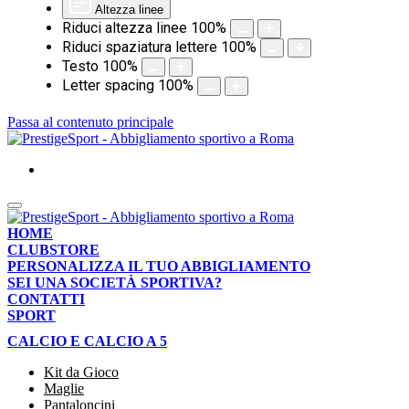
Altezza linee
Riduci altezza linee
100
%
Riduci spaziatura lettere
100
%
Testo
100
%
Letter spacing
100
%
Passa al contenuto principale
HOME
CLUBSTORE
PERSONALIZZA IL TUO ABBIGLIAMENTO
SEI UNA SOCIETÀ SPORTIVA?
CONTATTI
SPORT
CALCIO E CALCIO A 5
Kit da Gioco
Maglie
Pantaloncini