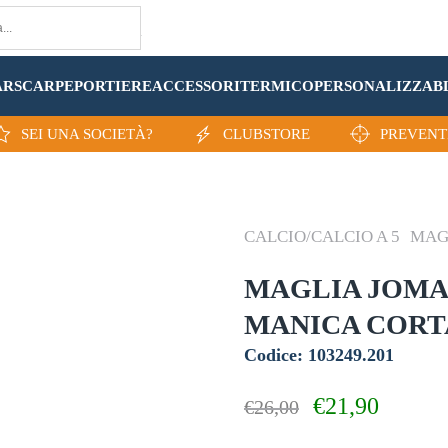
AR
SCARPE
PORTIERE
ACCESSORI
TERMICO
PERSONALIZZA
B
SEI UNA SOCIETÀ?
CLUBSTORE
PREVENT
CALCIO/CALCIO A 5
MAG
MAGLIA JOMA
MANICA CORT
Codice: 103249.201
Il
Il
€
21,90
€
26,00
prezzo
prezzo