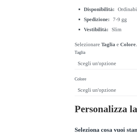
originale
attuale
era:
è:
Disponibilità:
Ordinabi
€26,00.
€21,90.
Spedizione:
7-9 gg
Vestibilità:
Slim
Selezionare
Taglia
e
Colore
.
Taglia
Colore
Personalizza l
Seleziona cosa vuoi st