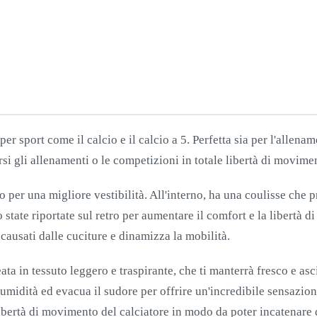
CORTA
BIANCO-
NERO
quantità
er sport come il calcio e il calcio a 5. Perfetta sia per l'allen
rsi gli allenamenti o le competizioni in totale libertà di movime
o per una migliore vestibilità. All'interno, ha una coulisse che 
o state riportate sul retro per aumentare il comfort e la libertà 
 causati dalle cuciture e dinamizza la mobilità.
ata in tessuto leggero e traspirante, che ti manterrà fresco e as
 l'umidità ed evacua il sudore per offrire un'incredibile sensazi
libertà di movimento del calciatore in modo da poter incatenare d