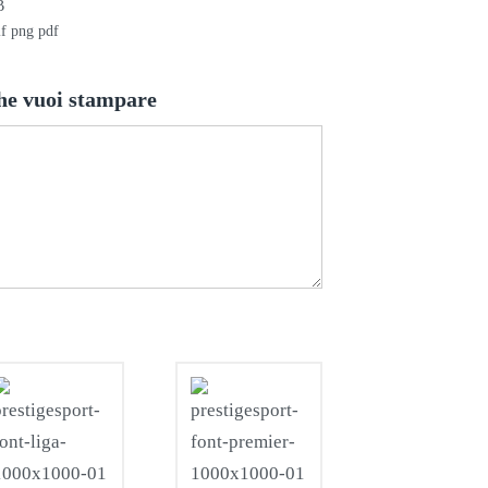
B
if png pdf
he vuoi stampare