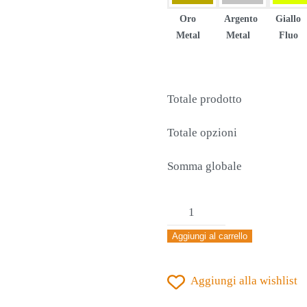
Oro
Argento
Giallo
Metal
Metal
Fluo
Totale prodotto
Totale opzioni
Somma globale
MAGLIA
JOMA
Aggiungi al carrello
INTER
CLASSIC
Aggiungi alla wishlist
MANICA