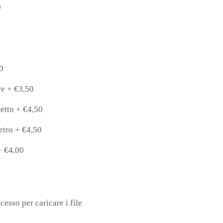
0
0
re
+
€3,50
etto
+
€4,50
etro
+
€4,50
+
€4,00
cesso per caricare i file