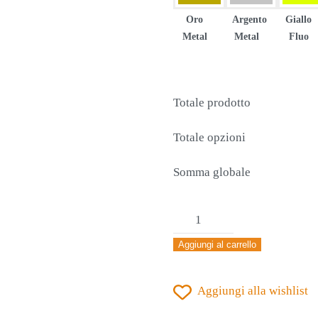
Oro
Argento
Giallo
Metal
Metal
Fluo
Totale prodotto
Totale opzioni
Somma globale
MAGLIA
JOMA
Aggiungi al carrello
INTER
CLASSIC
Aggiungi alla wishlist
MANICA