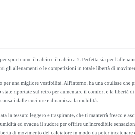
CORTA
GIALLO-
NERO
quantità
er sport come il calcio e il calcio a 5. Perfetta sia per l'allen
rsi gli allenamenti o le competizioni in totale libertà di movime
o per una migliore vestibilità. All'interno, ha una coulisse che 
o state riportate sul retro per aumentare il comfort e la libertà 
 causati dalle cuciture e dinamizza la mobilità.
ata in tessuto leggero e traspirante, che ti manterrà fresco e as
 l'umidità ed evacua il sudore per offrire un'incredibile sensazi
libertà di movimento del calciatore in modo da poter incatenare d