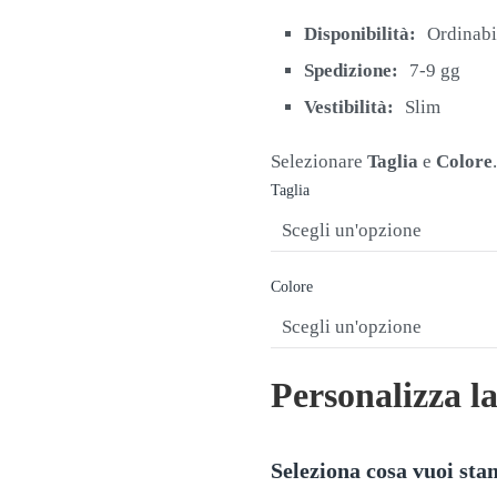
originale
attuale
era:
è:
Disponibilità:
Ordinabi
€26,00.
€21,90.
Spedizione:
7-9 gg
Vestibilità:
Slim
Selezionare
Taglia
e
Colore
.
Taglia
Colore
Personalizza l
Seleziona cosa vuoi st