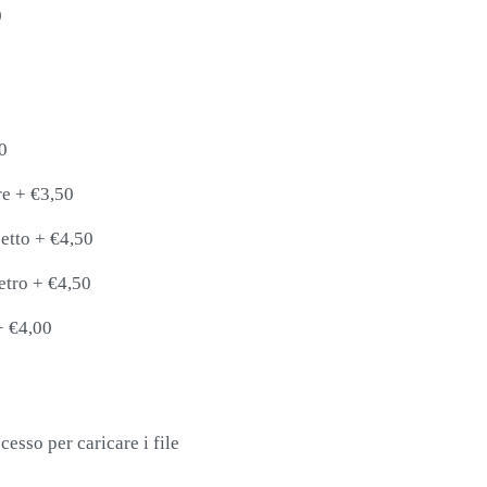
0
0
re
+
€3,50
etto
+
€4,50
etro
+
€4,50
+
€4,00
cesso per caricare i file