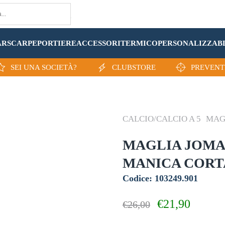
AR
SCARPE
PORTIERE
ACCESSORI
TERMICO
PERSONALIZZA
B
SEI UNA SOCIETÀ?
CLUBSTORE
PREVENT
CALCIO/CALCIO A 5
MAG
MAGLIA JOMA
MANICA CORT
Codice: 103249.901
Il
Il
€
21,90
€
26,00
prezzo
prezzo