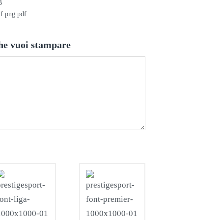
B
if png pdf
he vuoi stampare