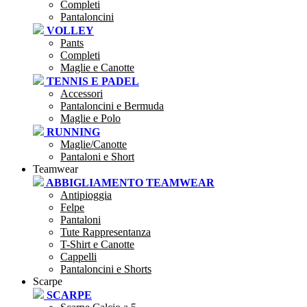
Completi
Pantaloncini
VOLLEY
Pants
Completi
Maglie e Canotte
TENNIS E PADEL
Accessori
Pantaloncini e Bermuda
Maglie e Polo
RUNNING
Maglie/Canotte
Pantaloni e Short
Teamwear
ABBIGLIAMENTO TEAMWEAR
Antipioggia
Felpe
Pantaloni
Tute Rappresentanza
T-Shirt e Canotte
Cappelli
Pantaloncini e Shorts
Scarpe
SCARPE