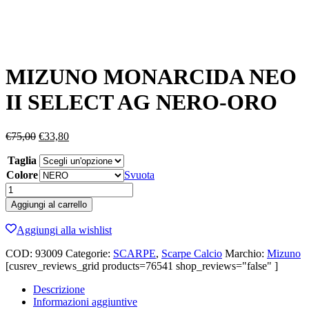
MIZUNO MONARCIDA NEO
II SELECT AG NERO-ORO
Il
Il
€
75,00
€
33,80
prezzo
prezzo
Taglia
originale
attuale
era:
è:
Colore
Svuota
€75,00.
€33,80.
MIZUNO
MONARCIDA
Aggiungi al carrello
NEO
II
Aggiungi alla wishlist
SELECT
AG
COD:
93009
Categorie:
SCARPE
,
Scarpe Calcio
Marchio:
Mizuno
NERO-
[cusrev_reviews_grid products=76541 shop_reviews="false" ]
ORO
quantità
Descrizione
Informazioni aggiuntive