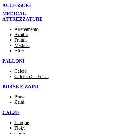
ACCESSORI
MEDICAL
ATTREZZATURE
Allenamento
Arbitro
Fratini
Medical
Altro
PALLONI
Calcio
Calcio a 5 - Futsal
BORSE E ZAINI
Borse
Zaini
CALZE
Lunghe
Floky
Corte