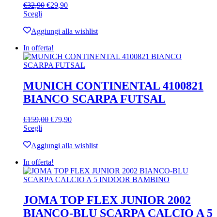
Il
Il
€
32,90
€
29,90
Questo
prezzo
prezzo
Scegli
prodotto
originale
attuale
ha
era:
è:
Aggiungi alla wishlist
più
€32,90.
€29,90.
In offerta!
varianti.
Le
opzioni
possono
essere
MUNICH CONTINENTAL 4100821
scelte
BIANCO SCARPA FUTSAL
nella
pagina
del
Il
Il
€
159,00
€
79,90
prodotto
Questo
prezzo
prezzo
Scegli
prodotto
originale
attuale
ha
era:
è:
Aggiungi alla wishlist
più
€159,00.
€79,90.
In offerta!
varianti.
Le
opzioni
possono
essere
JOMA TOP FLEX JUNIOR 2002
scelte
BIANCO-BLU SCARPA CALCIO A 5
nella