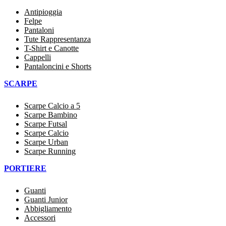
Antipioggia
Felpe
Pantaloni
Tute Rappresentanza
T-Shirt e Canotte
Cappelli
Pantaloncini e Shorts
SCARPE
Scarpe Calcio a 5
Scarpe Bambino
Scarpe Futsal
Scarpe Calcio
Scarpe Urban
Scarpe Running
PORTIERE
Guanti
Guanti Junior
Abbigliamento
Accessori