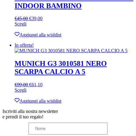
pagina
INDOOR BAMBINO
del
prodotto
Il
Il
€
45,00
€
39,00
Questo
prezzo
prezzo
Scegli
prodotto
originale
attuale
ha
era:
è:
Aggiungi alla wishlist
più
€45,00.
€39,00.
In offerta!
varianti.
Le
opzioni
possono
MUNICH G3 3010581 NERO
essere
SCARPA CALCIO A 5
scelte
nella
pagina
Il
Il
€
99,00
€
61,10
del
Questo
prezzo
prezzo
Scegli
prodotto
prodotto
originale
attuale
ha
era:
è:
Aggiungi alla wishlist
più
€99,00.
€61,10.
Iscriviti alla nostra newsletter
varianti.
e prendi il tuo regalo!
Le
opzioni
possono
essere