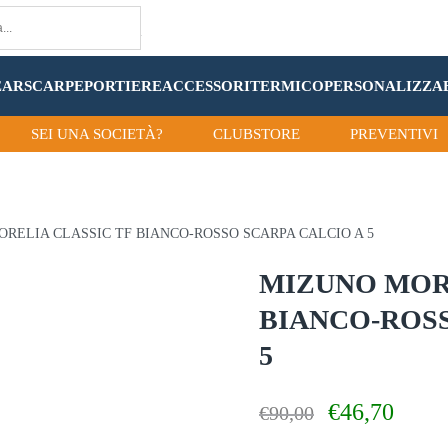
EAR
SCARPE
PORTIERE
ACCESSORI
TERMICO
PERSONALIZZA
SEI UNA SOCIETÀ?
CLUBSTORE
PREVENTIVI
ORELIA CLASSIC TF BIANCO-ROSSO SCARPA CALCIO A 5
MIZUNO MOR
BIANCO-ROSS
5
Il
Il
€
46,70
€
90,00
prezzo
prezzo