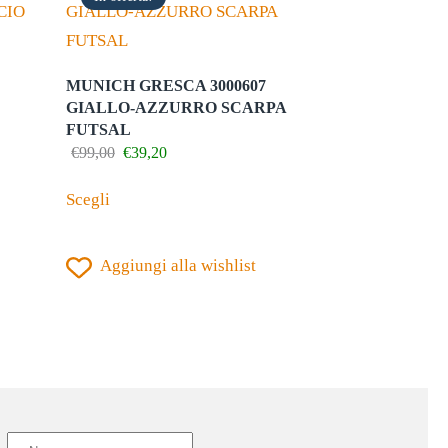
MUNICH GRESCA 3000607
GIALLO-AZZURRO SCARPA
FUTSAL
Il
Il
€
99,00
€
39,20
prezzo
prezzo
Questo
originale
attuale
Scegli
prodotto
era:
è:
€99,00.
€39,20.
ha
Aggiungi alla wishlist
più
varianti.
Le
opzioni
possono
essere
scelte