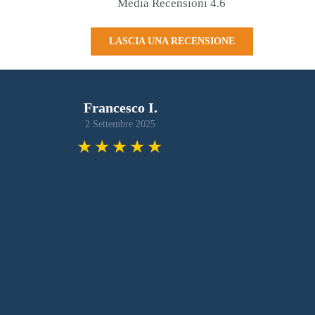
Media Recensioni 4.6
LASCIA UNA RECENSIONE
Giacomo D Agostino
31 Maggio 2025
to
Nn lo conoscevo. Avevo.in urgenza di un
azio
pantoloncino per mio figlio di nota marca
Sport
calcistica in quanto doveva partire per un
e…
torneo. Ragazzo gentilis…