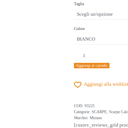
originale
attuale
Taglia
era:
è:
€90,00.
€46,70.
Colore
MIZUNO
MORELIA
Aggiungi al carrello
CLASSIC
TF
Aggiungi alla wishlis
BIANCO-
ROSSO
SCARPA
COD:
93225
CALCIO
Categorie:
SCARPE
,
Scarpe Calc
Marchio:
Mizuno
A
[cusrev_reviews_grid pro