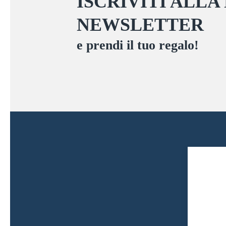
ISCRIVITI ALLA
nella
NEWSLETTER
pagina
del
e prendi il tuo regalo!
prodotto