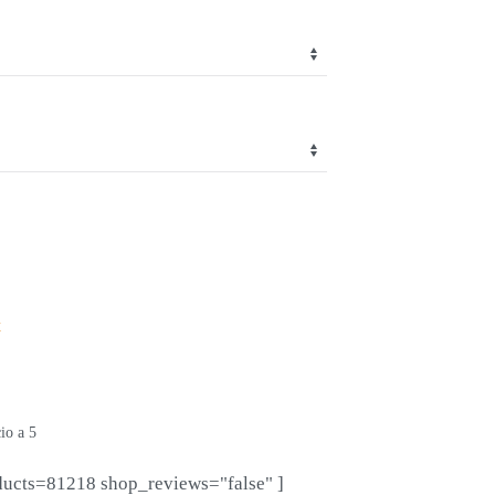
t
io a 5
ducts=81218 shop_reviews="false" ]