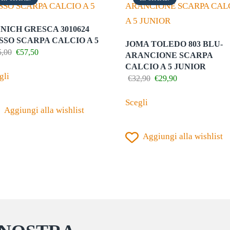
NICH GRESCA 3010624
SSO SCARPA CALCIO A 5
JOMA TOLEDO 803 BLU-
Il
Il
5,00
€
57,50
ARANCIONE SCARPA
prezzo
prezzo
Questo
CALCIO A 5 JUNIOR
originale
attuale
gli
Il
Il
€
32,90
€
29,90
prodotto
era:
è:
prezzo
prezzo
€95,00.
€57,50.
Questo
ha
originale
attuale
Scegli
prodotto
era:
è:
Aggiungi alla wishlist
più
€32,90.
€29,90.
ha
varianti.
Aggiungi alla wishlist
più
Le
varianti.
opzioni
Le
possono
opzioni
essere
possono
scelte
essere
nella
scelte
pagina