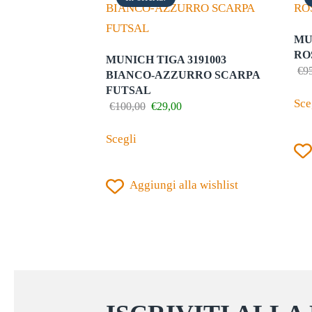
MU
RO
MUNICH TIGA 3191003
€
9
BIANCO-AZZURRO SCARPA
FUTSAL
Sce
Il
Il
€
100,00
€
29,00
prezzo
prezzo
Questo
originale
attuale
Scegli
prodotto
era:
è:
€100,00.
€29,00.
ha
Aggiungi alla wishlist
più
varianti.
Le
opzioni
possono
essere
scelte