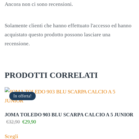
Ancora non ci sono recensioni.
Solamente clienti che hanno effettuato l'accesso ed hanno
acquistato questo prodotto possono lasciare una
recensione.
PRODOTTI CORRELATI
In offerta!
JOMA TOLEDO 903 BLU SCARPA CALCIO A 5 JUNIOR
Il
Il
€
32,90
€
29,90
prezzo
prezzo
Questo
originale
attuale
Scegli
prodotto
era:
è: