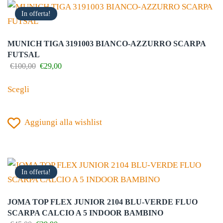
opzioni
In offerta!
possono
essere
MUNICH TIGA 3191003 BIANCO-AZZURRO SCARPA
scelte
FUTSAL
nella
Il
Il
€
100,00
€
29,00
prezzo
prezzo
Questo
pagina
originale
attuale
Scegli
prodotto
del
era:
è:
€100,00.
€29,00.
ha
prodotto
Aggiungi alla wishlist
più
varianti.
Le
opzioni
In offerta!
possono
essere
JOMA TOP FLEX JUNIOR 2104 BLU-VERDE FLUO
scelte
SCARPA CALCIO A 5 INDOOR BAMBINO
Il
Il