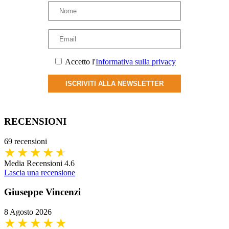
opzioni
possono
essere
scelte
nella
pagina
del
Accetto l'
Informativa sulla privacy
prodotto
ISCRIVITI ALLA NEWSLETTER
RECENSIONI
69 recensioni
Media Recensioni 4.6
Lascia una recensione
Giuseppe Vincenzi
8 Agosto 2026