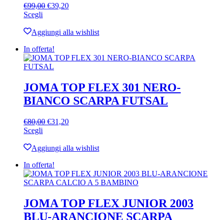
Il
Il
€
99,00
€
39,20
Questo
prezzo
prezzo
Scegli
prodotto
originale
attuale
ha
era:
è:
Aggiungi alla wishlist
più
€99,00.
€39,20.
In offerta!
varianti.
Le
opzioni
possono
essere
JOMA TOP FLEX 301 NERO-
scelte
BIANCO SCARPA FUTSAL
nella
pagina
del
Il
Il
€
80,00
€
31,20
prodotto
Questo
prezzo
prezzo
Scegli
prodotto
originale
attuale
ha
era:
è:
Aggiungi alla wishlist
più
€80,00.
€31,20.
In offerta!
varianti.
Le
opzioni
possono
essere
JOMA TOP FLEX JUNIOR 2003
scelte
BLU-ARANCIONE SCARPA
nella