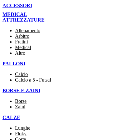
ACCESSORI
MEDICAL
ATTREZZATURE
Allenamento
Arbitro
Fratini
Medical
Altro
PALLONI
Calcio
Calcio a 5 - Futsal
BORSE E ZAINI
Borse
Zaini
CALZE
Lunghe
Floky
Corte