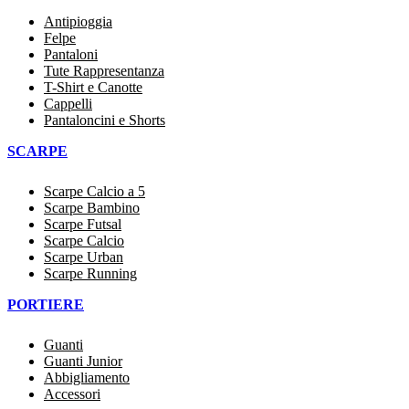
Antipioggia
Felpe
Pantaloni
Tute Rappresentanza
T-Shirt e Canotte
Cappelli
Pantaloncini e Shorts
SCARPE
Scarpe Calcio a 5
Scarpe Bambino
Scarpe Futsal
Scarpe Calcio
Scarpe Urban
Scarpe Running
PORTIERE
Guanti
Guanti Junior
Abbigliamento
Accessori