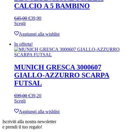
pagina
CALCIO A 5 BAMBINO
del
prodotto
Il
Il
€
45,00
€
39,90
Questo
prezzo
prezzo
Scegli
prodotto
originale
attuale
ha
era:
è:
Aggiungi alla wishlist
più
€45,00.
€39,90.
In offerta!
varianti.
Le
opzioni
possono
essere
MUNICH GRESCA 3000607
scelte
GIALLO-AZZURRO SCARPA
nella
pagina
FUTSAL
del
prodotto
Il
Il
€
99,00
€
39,20
Questo
prezzo
prezzo
Scegli
prodotto
originale
attuale
ha
era:
è:
Aggiungi alla wishlist
più
€99,00.
€39,20.
Iscriviti alla nostra newsletter
varianti.
e prendi il tuo regalo!
Le