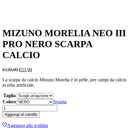
MIZUNO MORELIA NEO III
PRO NERO SCARPA
CALCIO
Il
Il
€
120,00
€
53,90
prezzo
prezzo
La scarpa da calcio Mizuno Morelia è in pelle, per campi da calcio
originale
attuale
in erba artificiale.
era:
è:
€120,00.
€53,90.
Taglia
Colore
Svuota
MIZUNO
MORELIA
Aggiungi al carrello
NEO
III
Aggiungi alla wishlist
PRO