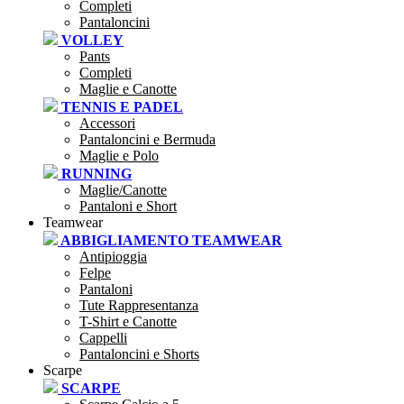
Completi
Pantaloncini
VOLLEY
Pants
Completi
Maglie e Canotte
TENNIS E PADEL
Accessori
Pantaloncini e Bermuda
Maglie e Polo
RUNNING
Maglie/Canotte
Pantaloni e Short
Teamwear
ABBIGLIAMENTO TEAMWEAR
Antipioggia
Felpe
Pantaloni
Tute Rappresentanza
T-Shirt e Canotte
Cappelli
Pantaloncini e Shorts
Scarpe
SCARPE