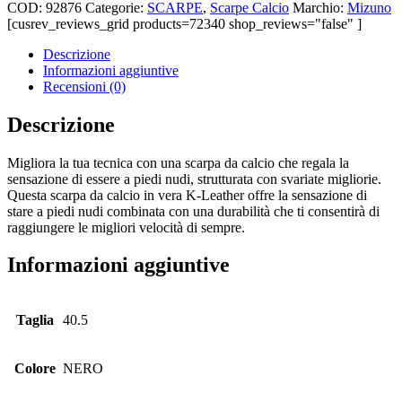
NERO
COD:
92876
Categorie:
SCARPE
,
Scarpe Calcio
Marchio:
Mizuno
SCARPA
[cusrev_reviews_grid products=72340 shop_reviews="false" ]
CALCIO
quantità
Descrizione
Informazioni aggiuntive
Recensioni (0)
Descrizione
Migliora la tua tecnica con una scarpa da calcio che regala la
sensazione di essere a piedi nudi, strutturata con svariate migliorie.
Questa scarpa da calcio in vera K-Leather offre la sensazione di
stare a piedi nudi combinata con una durabilità che ti consentirà di
raggiungere le migliori velocità di sempre.
Informazioni aggiuntive
Taglia
40.5
Colore
NERO