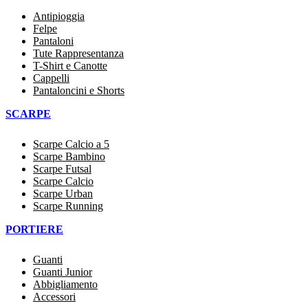
Antipioggia
Felpe
Pantaloni
Tute Rappresentanza
T-Shirt e Canotte
Cappelli
Pantaloncini e Shorts
SCARPE
Scarpe Calcio a 5
Scarpe Bambino
Scarpe Futsal
Scarpe Calcio
Scarpe Urban
Scarpe Running
PORTIERE
Guanti
Guanti Junior
Abbigliamento
Accessori