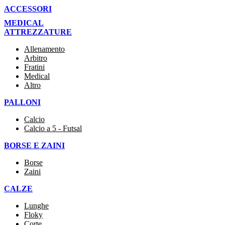
ACCESSORI
MEDICAL
ATTREZZATURE
Allenamento
Arbitro
Fratini
Medical
Altro
PALLONI
Calcio
Calcio a 5 - Futsal
BORSE E ZAINI
Borse
Zaini
CALZE
Lunghe
Floky
Corte