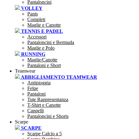
Pantaloncini
VOLLEY
Pants
Completi
Maglie e Canotte
TENNIS E PADEL
Accessori
Pantaloncini e Bermuda
Maglie e Polo
RUNNING
Maglie/Canotte
Pantaloni e Short
Teamwear
ABBIGLIAMENTO TEAMWEAR
Antipioggia
Felpe
Pantaloni
Tute Rappresentanza
T-Shirt e Canotte
Cappelli
Pantaloncini e Shorts
Scarpe
SCARPE
Scarpe Calcio a 5