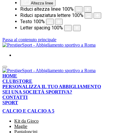
Altezza linee
Riduci altezza linee
100
%
Riduci spaziatura lettere
100
%
Testo
100
%
Letter spacing
100
%
Passa al contenuto principale
HOME
CLUBSTORE
PERSONALIZZA IL TUO ABBIGLIAMENTO
SEI UNA SOCIETÀ SPORTIVA?
CONTATTI
SPORT
CALCIO E CALCIO A 5
Kit da Gioco
Maglie
Pantaloncini