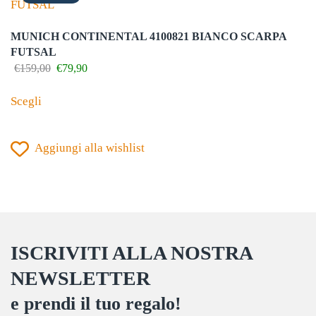
possono
essere
MUNICH CONTINENTAL 4100821 BIANCO SCARPA
scelte
FUTSAL
nella
Il
Il
€
159,00
€
79,90
prezzo
prezzo
Questo
pagina
originale
attuale
Scegli
prodotto
del
era:
è:
€159,00.
€79,90.
ha
prodotto
Aggiungi alla wishlist
più
varianti.
Le
opzioni
possono
ISCRIVITI ALLA NOSTRA
essere
scelte
NEWSLETTER
nella
e prendi il tuo regalo!
pagina