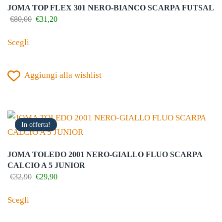
JOMA TOP FLEX 301 NERO-BIANCO SCARPA FUTSAL
Il
Il
€
80,00
€
31,20
prezzo
prezzo
Questo
originale
attuale
Scegli
prodotto
era:
è:
€80,00.
€31,20.
ha
Aggiungi alla wishlist
più
varianti.
Le
opzioni
In offerta!
possono
essere
JOMA TOLEDO 2001 NERO-GIALLO FLUO SCARPA
scelte
CALCIO A 5 JUNIOR
nella
Il
Il
€
32,90
€
29,90
prezzo
prezzo
Questo
pagina
originale
attuale
Scegli
prodotto
del
era:
è:
€32,90.
€29,90.
ha
prodotto