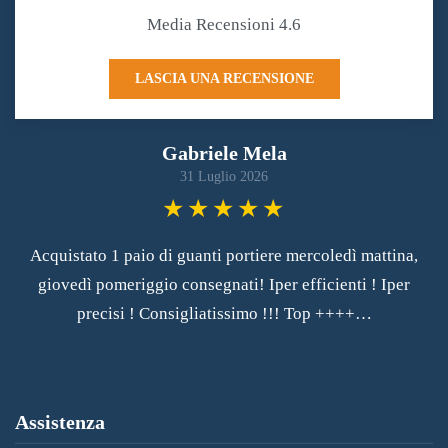
Media Recensioni 4.6
LASCIA UNA RECENSIONE
Gabriele Mela
31 Luglio 2026
Acquistato 1 paio di guanti portiere mercoledì mattina,
Le
giovedì pomeriggio consegnati! Iper efficienti ! Iper
A
precisi ! Consigliatissimo !!! Top ++++…
Assistenza