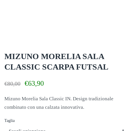
MIZUNO MORELIA SALA
CLASSIC SCARPA FUTSAL
Il
Il
€
63,90
€
80,00
prezzo
prezzo
originale
attuale
Mizuno Morelia Sala Classic IN. Design tradizionale
era:
è:
combinato con una calzata innovativa.
€80,00.
€63,90.
Taglia