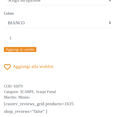
Colore
MIZUNO
MORELIA
Aggiungi al carrello
SALA
CLASSIC
Aggiungi alla wishlist
SCARPA
FUTSAL
quantità
COD:
92079
Categorie:
SCARPE
,
Scarpe Futsal
Marchio:
Mizuno
[cusrev_reviews_grid products=1635
shop_reviews="false" ]