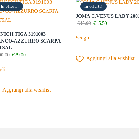
In offerta!
In offerta!
JOMA C.VENUS LADY 200
Il
Il
€
45,00
€
15,50
prezzo
prezzo
Questo
NICH TIGA 3191003
originale
attuale
Scegli
prodotto
era:
è:
ANCO-AZZURRO SCARPA
€45,00.
€15,50.
TSAL
ha
Il
Il
00,00
€
29,00
Aggiungi alla wishlist
più
prezzo
prezzo
Questo
originale
attuale
varianti.
gli
prodotto
era:
è:
Le
€100,00.
€29,00.
ha
opzioni
Aggiungi alla wishlist
più
possono
varianti.
essere
Le
scelte
opzioni
nella
possono
pagina
essere