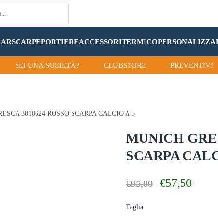
EAR
SCARPE
PORTIERE
ACCESSORI
TERMICO
PERSONALIZZA
SEI UNA SOCIETÀ?
CLUBSTORE
PREVENTIVI
ESCA 3010624 ROSSO SCARPA CALCIO A 5
MUNICH GRES
SCARPA CALC
Il
Il
€
57,50
€
95,00
prezzo
prezzo
originale
attuale
Taglia
era:
è: