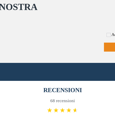
del
scelte
 NOSTRA
prodotto
nella
pagina
del
prodotto
Ac
RECENSIONI
68 recensioni