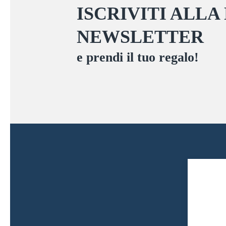
scelte
ISCRIVITI ALLA
nella
NEWSLETTER
pagina
del
e prendi il tuo regalo!
prodotto