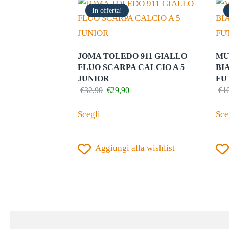
In offerta!
JOMA TOLEDO 911 GIALLO
MU
FLUO SCARPA CALCIO A 5
BI
JUNIOR
FU
Il
Il
€
32,90
€
29,90
€
1
prezzo
prezzo
Questo
originale
attuale
Scegli
Sce
prodotto
era:
è:
€32,90.
€29,90.
ha
Aggiungi alla wishlist
più
varianti.
Le
opzioni
possono
essere