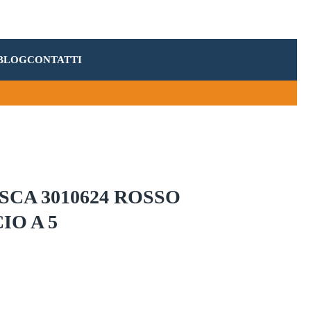
BLOG
CONTATTI
CA 3010624 ROSSO
IO A 5