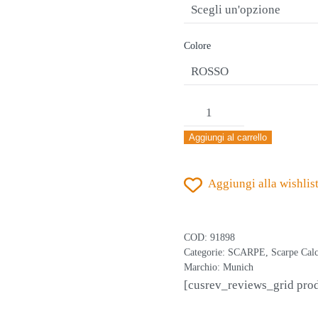
€95,00.
€57,50.
Colore
MUNICH
GRESCA
Aggiungi al carrello
3010624
ROSSO
Aggiungi alla wishlis
SCARPA
CALCIO
A
COD:
91898
5
Categorie:
SCARPE
,
Scarpe Calc
Marchio:
Munich
quantità
[cusrev_reviews_grid pro