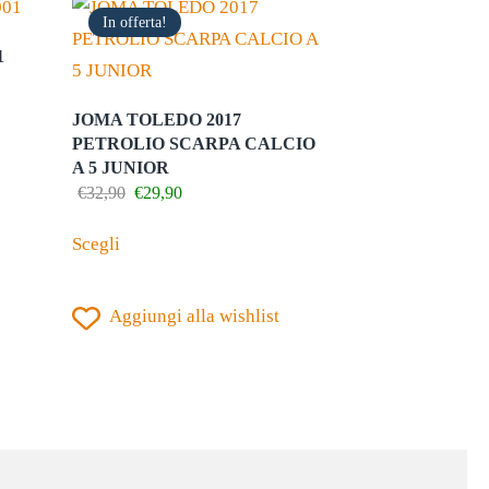
In offerta!
1
JOMA TOLEDO 2017
PETROLIO SCARPA CALCIO
A 5 JUNIOR
Il
Il
€
32,90
€
29,90
prezzo
prezzo
Questo
originale
attuale
Scegli
prodotto
era:
è:
€32,90.
€29,90.
ha
Aggiungi alla wishlist
più
varianti.
Le
opzioni
possono
essere