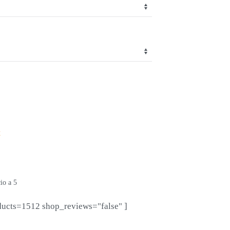
t
io a 5
ducts=1512 shop_reviews="false" ]