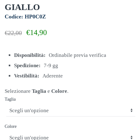
GIALLO
Codice: HP0C0Z
Il
Il
€
14,90
€
22,00
prezzo
prezzo
originale
attuale
era:
è:
Disponibilità:
Ordinabile previa verifica
€22,00.
€14,90.
Spedizione:
7-9 gg
Vestibilità:
Aderente
Selezionare
Taglia
e
Colore
.
Taglia
Colore