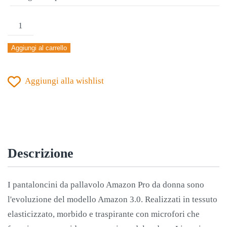
PANTALONCINO
DONNA
Aggiungi al carrello
ERREA'
AMAZON
Aggiungi alla wishlist
PRO
BLU-
GIALLO
quantità
Descrizione
I pantaloncini da pallavolo Amazon Pro da donna sono
l'evoluzione del modello Amazon 3.0. Realizzati in tessuto
elasticizzato, morbido e traspirante con microfori che