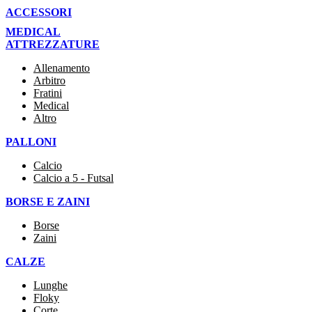
ACCESSORI
MEDICAL
ATTREZZATURE
Allenamento
Arbitro
Fratini
Medical
Altro
PALLONI
Calcio
Calcio a 5 - Futsal
BORSE E ZAINI
Borse
Zaini
CALZE
Lunghe
Floky
Corte