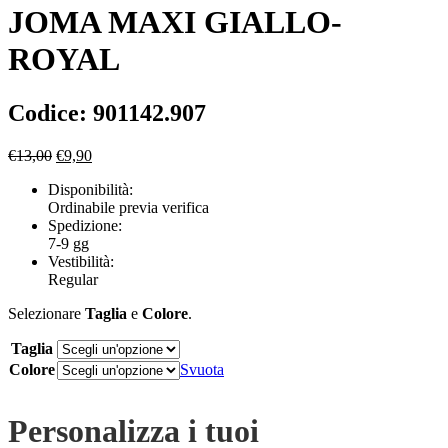
JOMA MAXI GIALLO-
ROYAL
Codice: 901142.907
Il
Il
€
13,00
€
9,90
prezzo
prezzo
Disponibilità:
originale
attuale
Ordinabile previa verifica
era:
è:
Spedizione:
€13,00.
€9,90.
7-9 gg
Vestibilità:
Regular
Selezionare
Taglia
e
Colore
.
Taglia
Colore
Svuota
Personalizza i tuoi