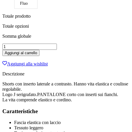
Fluo
Totale prodotto
Totale opzioni
Somma globale
PANTALONCINO
DONNA
Aggiungi al carrello
JOMA
MAXI
Aggiungi alla wishlist
GIALLO-
ROYAL
Descrizione
quantità
Shorts con inserto laterale a contrasto. Hanno vita elastica e coulisse
regolabile.
Logo J serigrafato.PANTALONE corto con inserti sui fianchi.
La vita comprende elastico e cordino.
Caratteristiche
Fascia elastica con laccio
Tessuto leggero