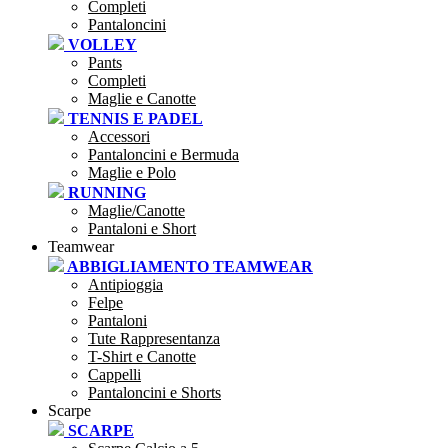
Completi
Pantaloncini
VOLLEY
Pants
Completi
Maglie e Canotte
TENNIS E PADEL
Accessori
Pantaloncini e Bermuda
Maglie e Polo
RUNNING
Maglie/Canotte
Pantaloni e Short
Teamwear
ABBIGLIAMENTO TEAMWEAR
Antipioggia
Felpe
Pantaloni
Tute Rappresentanza
T-Shirt e Canotte
Cappelli
Pantaloncini e Shorts
Scarpe
SCARPE